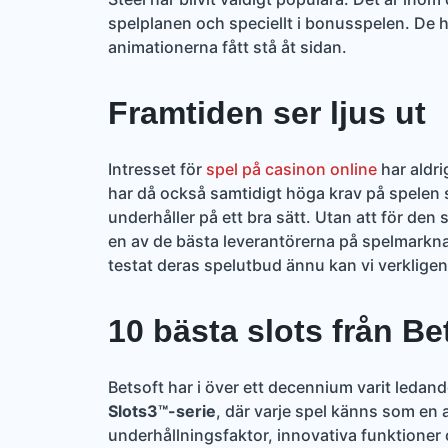
spelplanen och speciellt i bonusspelen. De
animationerna fått stå åt sidan.
Framtiden ser ljus ut
Intresset för
spel på casinon online
har aldri
har då också samtidigt höga krav på spelen 
underhåller på ett bra sätt. Utan att för de
en av de bästa leverantörerna på spelmarknad
testat deras spelutbud ännu kan vi verklige
10 bästa slots från Be
Betsoft har i över ett decennium varit ledand
Slots3™-serie
, där varje spel känns som en
underhållningsfaktor, innovativa funktioner oc