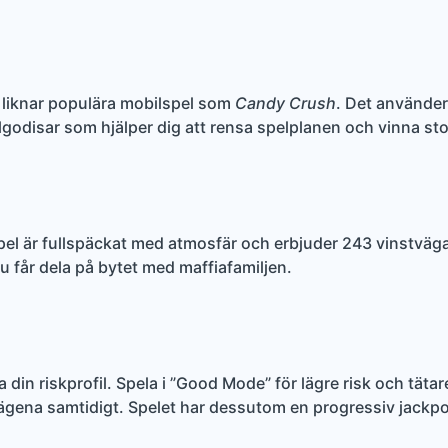
m liknar populära mobilspel som
Candy Crush
. Det använde
godisar som hjälper dig att rensa spelplanen och vinna sto
a spel är fullspäckat med atmosfär och erbjuder 243 vinstvä
 får dela på bytet med maffiafamiljen.
a din riskprofil. Spela i ”Good Mode” för lägre risk och täta
lägena samtidigt. Spelet har dessutom en progressiv jackpo