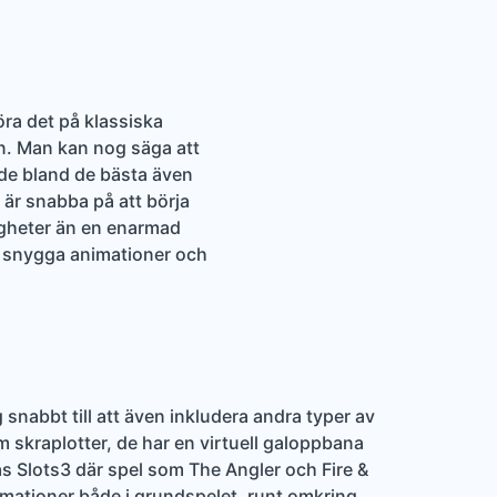
öra det på klassiska
en. Man kan nog säga att
nde bland de bästa även
e är snabba på att börja
ligheter än en enarmad
n, snygga animationer och
nabbt till att även inkludera andra typer av
skraplotter, de har en virtuell galoppbana
s Slots3 där spel som The Angler och Fire &
nimationer både i grundspelet, runt omkring