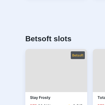
Betsoft slots
Betsoft
Stay Frosty
Tota