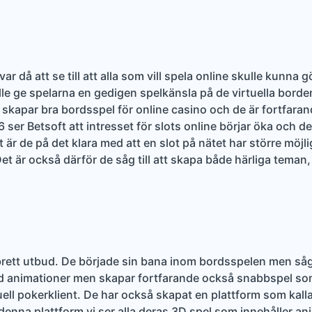
 då att se till att alla som vill spela online skulle kunna g
lle ge spelarna en gedigen spelkänsla på de virtuella bord
 skapar bra bordsspel för online casino och de är fortfara
6 ser Betsoft att intresset för slots online börjar öka och d
 är de på det klara med att en slot på nätet har större möj
Det är också därför de såg till att skapa både härliga tema
rett utbud. De började sin bana inom bordsspelen men såg s
d animationer men skapar fortfarande också snabbspel som 
ll pokerklient. De har också skapat en plattform som kalla
m denna plattform vi ser alla deras 3D spel som innehåller a