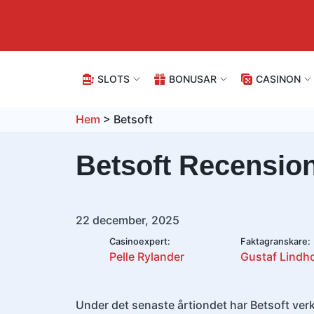
SLOTS
BONUSAR
CASINON
Gå
Hem
>
Betsoft
vidare
till
CASINON
Slots med jackpot
Free Spins
Casino ordlista
Betsoft Recensio
innehåll
Slots med högst RTP
Casino Välkomstbonusar
Hur spelar man slots?
Svenska Casinon
Pragmatic Play
Hacksaw
Megaways
Casino bonus utan insättning
Hur recenserar vi?
Nya Casinon
22 december, 2025
Push Gaming
Quickspin
J
Casinoexpert:
Faktagranskare:
Vad är RNG?
Casino utan konto
Pelle Rylander
Gustaf Lindh
RTP Casino
Under det senaste årtiondet har Betsoft ver