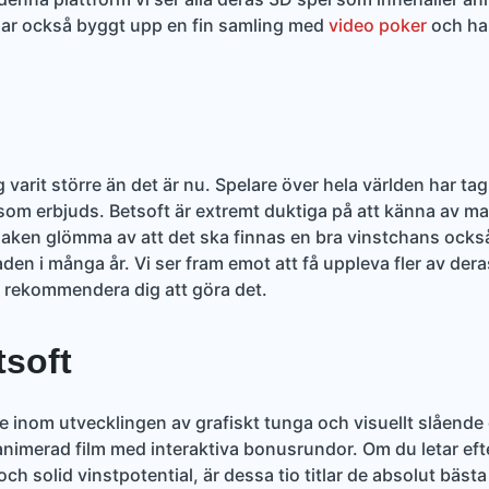
 har också byggt upp en fin samling med
video poker
och har
g varit större än det är nu. Spelare över hela världen har ta
som erbjuds. Betsoft är extremt duktiga på att känna av m
n saken glömma av att det ska finnas en bra vinstchans ocks
en i många år. Vi ser fram emot att få uppleva fler av der
n rekommendera dig att göra det.
tsoft
e inom utvecklingen av grafiskt tunga och visuellt slående 
 animerad film med interaktiva bonusrundor. Om du letar ef
h solid vinstpotential, är dessa tio titlar de absolut bästa