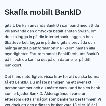
Skaffa mobilt BankID
gitalt. Du kan använda BankID i samband med att du
vill använda den omtyckta betaltjänsten Swish, om
du ska logga in på din internetbank, logga in hos
Skatteverket, logga in på din digitala brevlåda och
många andra plattformar online liksom nästan alla
myndigheter. Förutom mobilt BankID erbjuds BankID
på fil och du kan ha det på din dator eller på ditt
bankkort.
Det finns naturligtvis vissa krav för att du ska kunna
få ett BankID. Du måste nämligen ha ett svenskt
personnummer och du måste vara kund hos en bank
som erbjuder BankID. Åldersgränsen varierar
eftersom detta är något som bankerna bestämmer. Vi
vet dock att den gränsen brukar vara 13 eller 18 år i