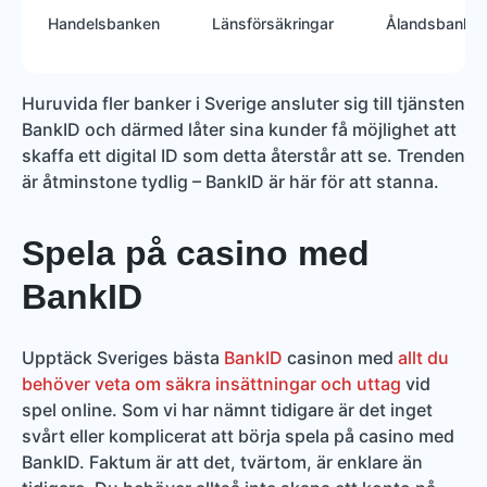
Handelsbanken
Länsförsäkringar
Ålandsbanke
Huruvida fler banker i Sverige ansluter sig till tjänsten
BankID och därmed låter sina kunder få möjlighet att
skaffa ett digital ID som detta återstår att se. Trenden
är åtminstone tydlig – BankID är här för att stanna.
Spela på casino med
BankID
Upptäck Sveriges bästa
BankID
casinon med
allt du
behöver veta om säkra insättningar och uttag
vid
spel online. Som vi har nämnt tidigare är det inget
svårt eller komplicerat att börja spela på casino med
BankID. Faktum är att det, tvärtom, är enklare än