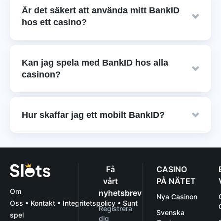
genom att registrera dig och ange dina
Är det säkert att använda mitt BankID
uppgifter själv där du har ett användarnamn
hos ett casino?
eller använder din e-post för att logga in.
BankID är dock ett säkert och smidigt
Ja. När du besöker ett casino är faktiskt
alternativ som vi rekommenderar att du väljer
inloggningen med BankID en indikation på att
Kan jag spela med BankID hos alla
att använda när du vill spela online.
det är en säker sajt. Dessutom ska du titta
casinon?
efter det lilla hänglåset i webbläsaren om du
vill känna dig helt trygg.
Alla casinon med svensk licens ska erbjuda
möjligheten att logga in med hjälp av tjänsten
Hur skaffar jag ett mobilt BankID?
BankID.
Om du är kund hos en bank som är anslutna
till BankID kan du logga in på din internetbank
och beställa ett BankID. Processen ser lite olika
Få
CASINO
ut hos olika banker men det är väldigt lätt.
vårt
PÅ NÄTET
Inom kort har du tillgång till ditt BankID och
Om
nyhetsbrev
Nya Casinon
kan börja använda det hos såväl casinon som
Oss
• Kontakt
•
Integritetspolicy
•
Sunt
Registrera
myndigheter och liknande när du vill legitimera
Svenska
spel
dig