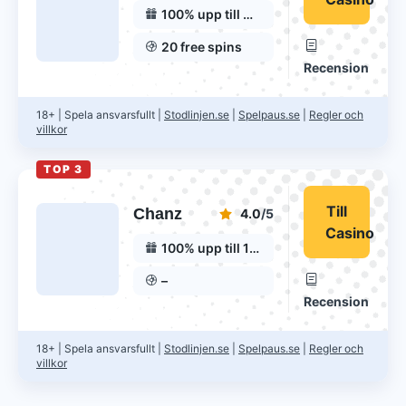
100% upp till 500 kr
20 free spins
Recension
18+
|
Spela ansvarsfullt
|
Stodlinjen.se
|
Spelpaus.se
|
Regler och
villkor
TOP 3
Till
Chanz
4.0
/5
Casino
100% upp till 1000 kr
–
Recension
18+
|
Spela ansvarsfullt
|
Stodlinjen.se
|
Spelpaus.se
|
Regler och
villkor