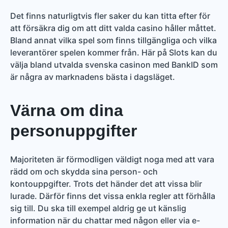
Det finns naturligtvis fler saker du kan titta efter för
att försäkra dig om att ditt valda casino håller måttet.
Bland annat vilka spel som finns tillgängliga och vilka
leverantörer spelen kommer från. Här på Slots kan du
välja bland utvalda svenska casinon med BankID som
är några av marknadens bästa i dagsläget.
Värna om dina
personuppgifter
Majoriteten är förmodligen väldigt noga med att vara
rädd om och skydda sina person- och
kontouppgifter. Trots det händer det att vissa blir
lurade. Därför finns det vissa enkla regler att förhålla
sig till. Du ska till exempel aldrig ge ut känslig
information när du chattar med någon eller via e-