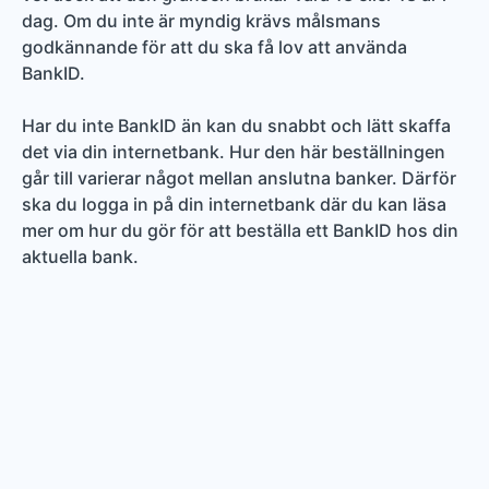
dag. Om du inte är myndig krävs målsmans
godkännande för att du ska få lov att använda
BankID.
Har du inte BankID än kan du snabbt och lätt skaffa
det via din internetbank. Hur den här beställningen
går till varierar något mellan anslutna banker. Därför
ska du logga in på din internetbank där du kan läsa
mer om hur du gör för att beställa ett BankID hos din
aktuella bank.