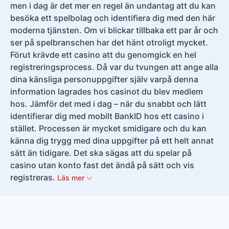
men i dag är det mer en regel än undantag att du kan
besöka ett spelbolag och identifiera dig med den här
Pay by Mobile
Google Pay
Microgaming
Push Gaming
moderna tjänsten. Om vi blickar tillbaka ett par år och
ser på spelbranschen har det hänt otroligt mycket.
Förut krävde ett casino att du genomgick en hel
Apple Pay
PayPal
registreringsprocess. Då var du tvungen att ange alla
Quickspin
Just for the Win
dina känsliga personuppgifter själv varpå denna
information lagrades hos casinot du blev medlem
Swish
Zimpler
hos. Jämför det med i dag – när du snabbt och lätt
Foxium
Evolution Gaming
identifierar dig med mobilt BankID hos ett casino i
stället. Processen är mycket smidigare och du kan
känna dig trygg med dina uppgifter på ett helt annat
Paysafecard
Trustly
sätt än tidigare. Det ska sägas att du spelar på
casino utan konto fast det ändå på sätt och vis
registreras.
Läs mer
Revolut