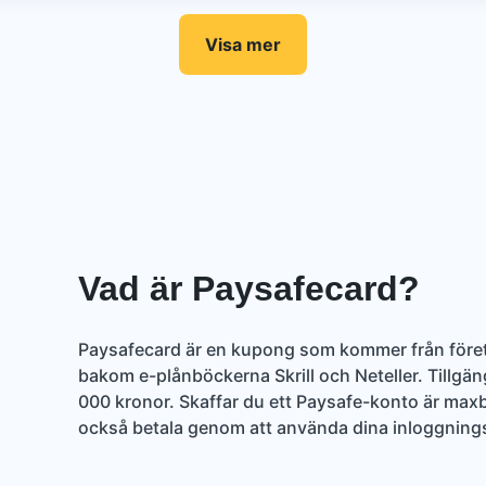
Visa mer
Vad är Paysafecard?
Paysafecard är en kupong som kommer från föret
bakom e-plånböckerna Skrill och Neteller. Tillgän
000 kronor. Skaffar du ett Paysafe-konto är max
också betala genom att använda dina inloggnings