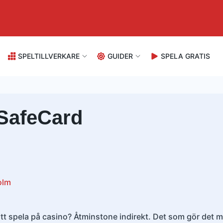
SPELTILLVERKARE
GUIDER
SPELA GRATIS
BETALNINGSMETODER
Slots med störst vinstchans
Bonus Buy
Casino med BankID
SafeCard
Casinospel med låg insats
Cashback
Casinon med Freja eID
Play’n GO
Netent
Nolimit City
Pay by Mobile
Go
WowPot Jackpot slots
No Sticky Bonus
Pay n Play Casino
ust for the Win
Foxium
Evolution Gaming
Svensk licens
olm
PayPal
att spela på casino? Åtminstone indirekt. Det som gör det 