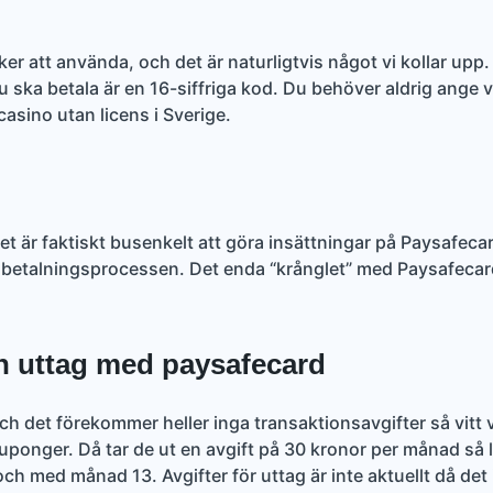
er att använda, och det är naturligtvis något vi kollar upp
u ska betala är en 16-siffriga kod. Du behöver aldrig ange
casino utan licens i Sverige.
et är faktiskt busenkelt att göra insättningar på Paysafec
r betalningsprocessen. Det enda “krånglet” med Paysafecard
ch uttag med paysafecard
h det förekommer heller inga transaktionsavgifter så vitt 
uponger. Då tar de ut en avgift på 30 kronor per månad så lä
ch med månad 13. Avgifter för uttag är inte aktuellt då det