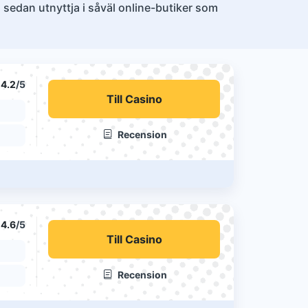
sedan utnyttja i såväl online-butiker som
rustly
Revolut
4.2
/5
Till Casino
Recension
4.6
/5
Till Casino
Recension