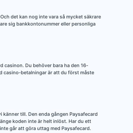
. Och det kan nog inte vara så mycket säkrare
 vare sig bankkontonummer eller personliga
ard casinon. Du behöver bara ha den 16-
 casino-betalningar är att du först måste
vi känner till. Den enda gången Paysafecard
nge koden inte är helt inlöst. Har du ett
 inte går att göra uttag med Paysafecard.