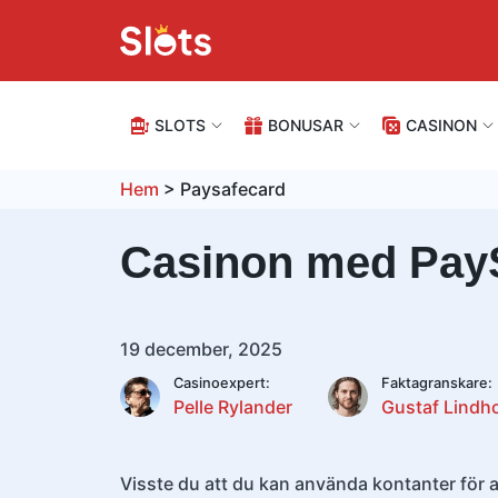
SLOTS
BONUSAR
CASINON
Gå
Hem
>
Paysafecard
vidare
till
CASINON
Slots med jackpot
Free Spins
Casino ordlista
Casinon med Pay
innehåll
Slots med högst RTP
Casino Välkomstbonusar
Hur spelar man slots?
Svenska Casinon
Pragmatic Play
Hacksaw
Megaways
Casino bonus utan insättning
Hur recenserar vi?
Nya Casinon
19 december, 2025
Push Gaming
Quickspin
J
Casinoexpert:
Faktagranskare:
Vad är RNG?
Casino utan konto
Pelle Rylander
Gustaf Lindh
RTP Casino
Visste du att du kan använda kontanter för 