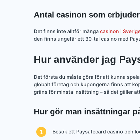
Antal casinon som erbjuder
Det finns inte alltför många
casinon i Sverig
den finns ungefär ett 30-tal casino med Pa
Hur använder jag Pays
Det första du måste göra för att kunna spela 
globalt företag och kupongerna finns att köp
gräns för minsta insättning – så det gäller at
Hur gör man insättningar p
1
Besök ett Paysafecard casino och log