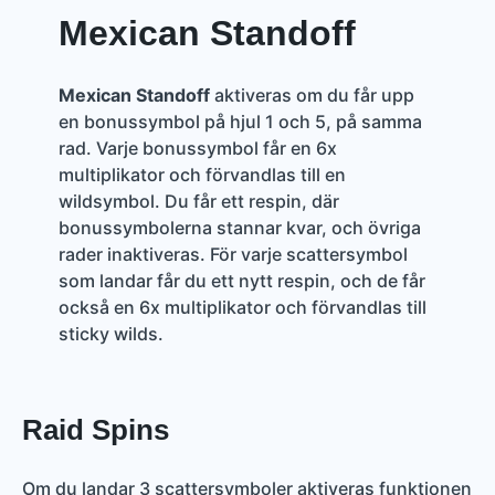
Mexican Standoff
Mexican Standoff
aktiveras om du får upp
en bonussymbol på hjul 1 och 5, på samma
rad. Varje bonussymbol får en 6x
multiplikator och förvandlas till en
wildsymbol. Du får ett respin, där
bonussymbolerna stannar kvar, och övriga
rader inaktiveras. För varje scattersymbol
som landar får du ett nytt respin, och de får
också en 6x multiplikator och förvandlas till
sticky wilds.
Raid Spins
Om du landar 3 scattersymboler aktiveras funktionen