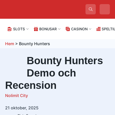
SLOTS
BONUSAR
CASINON
SPELTI
Gå
Hem
>
Bounty Hunters
vidare
till
CASINON
Slots med jackpot
Free Spins
Casino ordlista
Slots med störst
Bonus Buy
Casino med BankID
Bounty Hunters
innehåll
vinstchans
Slots med högst RTP
Casino Välkomstbonusar
Hur spelar man slots?
Cashback
Casinon med Freja eID
Svenska Casinon
Pragmatic Play
Hacksaw
Demo och
Casinospel med låg
insats
Megaways
Casino bonus utan
Hur recenserar vi?
No Sticky Bonus
Pay n Play Casino
Nya Casinon
Recension
insättning
Play’n GO
Netent
WowPot Jackpot slots
Vad är RNG?
Svensk licens
Casino utan konto
Nolimit City
RTP Casino
BETALNINGSMETODER
21 oktober, 2025
Nolimit City
Thunderkick