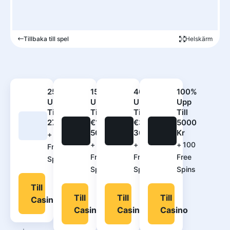
Tillbaka till spel
Helskärm
250%
150%
400%
100%
Upp
Upp
Upp
Upp
Till
Till
Till
Till
2700€
€1
€3
5000
500
300
Kr
+
500
+
150
+
420
+
100
Free
Free
Free
Free
Spins
Spins
Spins
Spins
Till
Till
Till
Till
Casino
Casino
Casino
Casino