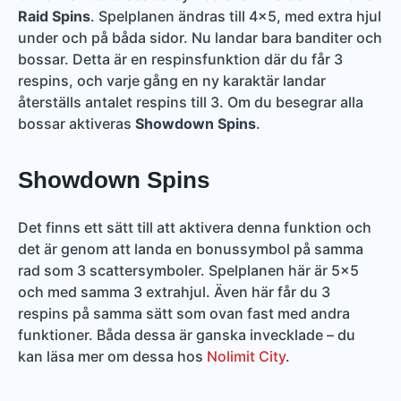
Raid Spins
. Spelplanen ändras till 4×5, med extra hjul
under och på båda sidor. Nu landar bara banditer och
bossar. Detta är en respinsfunktion där du får 3
respins, och varje gång en ny karaktär landar
återställs antalet respins till 3. Om du besegrar alla
bossar aktiveras
Showdown Spins
.
Showdown Spins
Det finns ett sätt till att aktivera denna funktion och
det är genom att landa en bonussymbol på samma
rad som 3 scattersymboler. Spelplanen här är 5×5
och med samma 3 extrahjul. Även här får du 3
respins på samma sätt som ovan fast med andra
funktioner. Båda dessa är ganska invecklade – du
kan läsa mer om dessa hos
Nolimit City
.