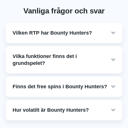
Vanliga frågor och svar
Vilken RTP har Bounty Hunters?
Som högst ligger det på 96,07, men casinon
kan justera ner det till 94,14 eller 92,18,
Vilka funktioner finns det i
beroende på marknad.
grundspelet?
Du kan få wilds som täcker hela hjulet, vilka
utlöser respins. Du kan också aktivera
Finns det free spins i Bounty Hunters?
Mexican Standoff som är en respin med
multiplikatorer.
Ja det finns två olika, Raid Spins och den
häftigare Showdown Spins. Båda handlar om
Hur volatilt är Bounty Hunters?
att döda banditer och bossar för att kamma
hem belöningen.
Det här är ett högvolatilt spel från Nolimit City,