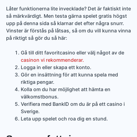
Låter funktionerna lite invecklade? Det är faktiskt inte
så märkvärdigt. Men testa gärna spelet gratis högst
upp på denna sida så klarnar det efter några snurr.
Vinster är förstås på låtsas, så om du vill kunna vinna
på riktigt så gör du så här:
Gå till ditt favoritcasino eller välj något av de
casinon vi rekommenderar.
Logga in eller skapa ett konto.
Gör en insättning för att kunna spela med
riktiga pengar.
Kolla om du har möjlighet att hämta en
välkomstbonus.
Verifiera med BankID om du är på ett casino i
Sverige.
Leta upp spelet och roa dig en stund.