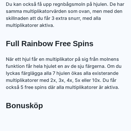
Du kan också få upp regnbågsmoln på hjulen. De har
samma multiplikatorvärden som ovan, men med den
skillnaden att du får 3 extra snurr, med alla
multiplikatorer aktiva.
Full Rainbow Free Spins
När ett hjul får en multiplikator på sig från molnens
funktion får hela hjulet en av de sju färgerna. Om du
lyckas färglägga alla 7 hjulen ökas alla existerande
multiplikatorer med 2x, 3x, 4x, 5x eller 10x. Du får
också 5 free spins där alla multiplikatorer är aktiva.
Bonusköp