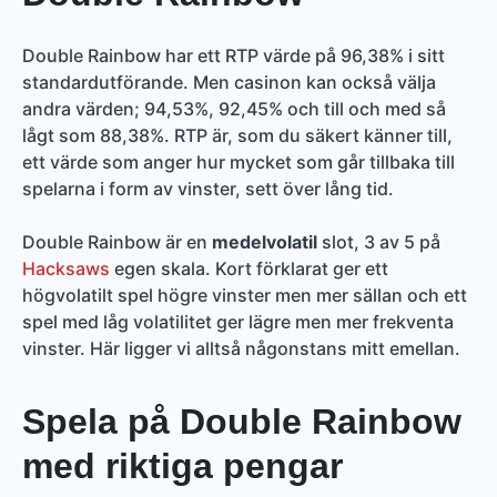
Double Rainbow har ett RTP värde på 96,38% i sitt
standardutförande. Men casinon kan också välja
andra värden; 94,53%, 92,45% och till och med så
lågt som 88,38%. RTP är, som du säkert känner till,
ett värde som anger hur mycket som går tillbaka till
spelarna i form av vinster, sett över lång tid.
Double Rainbow är en
medelvolatil
slot, 3 av 5 på
Hacksaws
egen skala. Kort förklarat ger ett
högvolatilt spel högre vinster men mer sällan och ett
spel med låg volatilitet ger lägre men mer frekventa
vinster. Här ligger vi alltså någonstans mitt emellan.
Spela på Double Rainbow
med riktiga pengar