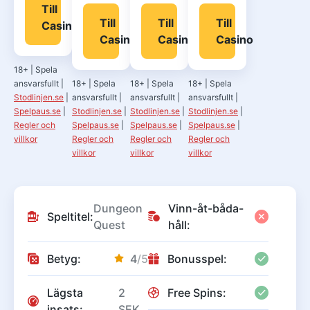
Till
Till
Till
Till
Casino
Casino
Casino
Casino
18+
|
Spela
ansvarsfullt
|
18+
|
Spela
18+
|
Spela
18+
|
Spela
Stodlinjen.se
|
ansvarsfullt
|
ansvarsfullt
|
ansvarsfullt
|
Spelpaus.se
|
Stodlinjen.se
|
Stodlinjen.se
|
Stodlinjen.se
|
Regler och
Spelpaus.se
|
Spelpaus.se
|
Spelpaus.se
|
villkor
Regler och
Regler och
Regler och
villkor
villkor
villkor
Dungeon
Vinn-åt-båda-
Speltitel:
Quest
håll:
Betyg:
4
/5
Bonusspel:
Lägsta
2
Free Spins:
insats:
SEK