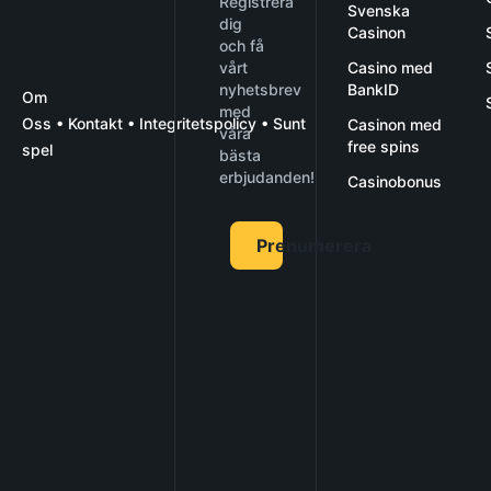
Registrera
Svenska
dig
Casinon
och få
vårt
Casino med
nyhetsbrev
BankID
Om
med
Oss
• Kontakt
•
Integritetspolicy
•
Sunt
Casinon med
våra
free spins
spel
bästa
erbjudanden!
Casinobonus
Prenumerera