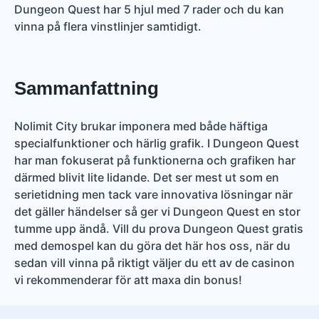
Dungeon Quest har 5 hjul med 7 rader och du kan
vinna på flera vinstlinjer samtidigt.
Sammanfattning
Nolimit City brukar imponera med både häftiga
specialfunktioner och härlig grafik. I Dungeon Quest
har man fokuserat på funktionerna och grafiken har
därmed blivit lite lidande. Det ser mest ut som en
serietidning men tack vare innovativa lösningar när
det gäller händelser så ger vi Dungeon Quest en stor
tumme upp ändå. Vill du prova Dungeon Quest gratis
med demospel kan du göra det här hos oss, när du
sedan vill vinna på riktigt väljer du ett av de casinon
vi rekommenderar för att maxa din bonus!