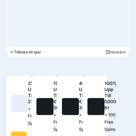
Tillbaka till spel
Helskärm
250%
150%
400%
100%
Upp
Upp
Upp
Upp
Till
Till
Till
Till
2700€
€1
€3
5000
500
300
Kr
+
500
+
150
+
420
+
100
Free
Free
Free
Free
Spins
Spins
Spins
Spins