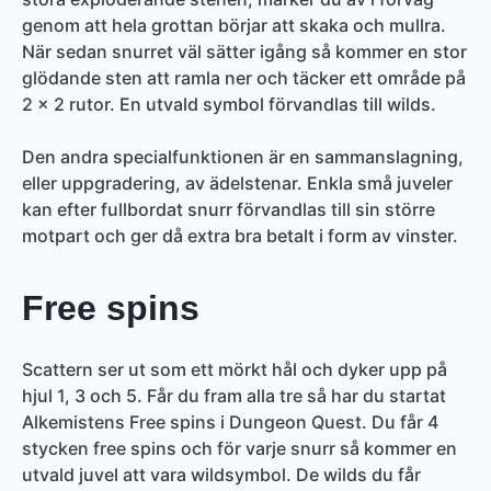
genom att hela grottan börjar att skaka och mullra.
När sedan snurret väl sätter igång så kommer en stor
glödande sten att ramla ner och täcker ett område på
2 x 2 rutor. En utvald symbol förvandlas till wilds.
Den andra specialfunktionen är en sammanslagning,
eller uppgradering, av ädelstenar. Enkla små juveler
kan efter fullbordat snurr förvandlas till sin större
motpart och ger då extra bra betalt i form av vinster.
Free spins
Scattern ser ut som ett mörkt hål och dyker upp på
hjul 1, 3 och 5. Får du fram alla tre så har du startat
Alkemistens Free spins i Dungeon Quest. Du får 4
stycken free spins och för varje snurr så kommer en
utvald juvel att vara wildsymbol. De wilds du får