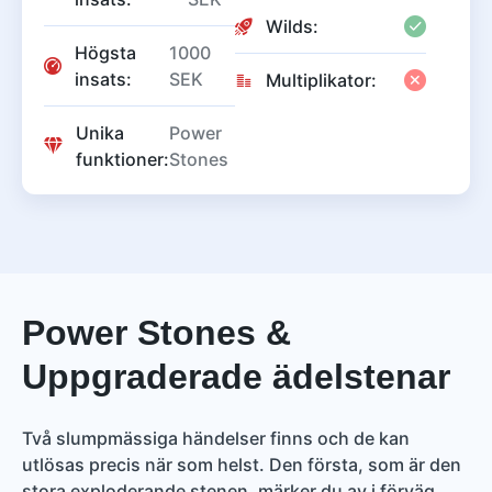
Wilds:
Högsta
1000
insats:
SEK
Multiplikator:
Unika
Power
funktioner:
Stones
Power Stones &
Uppgraderade ädelstenar
Två slumpmässiga händelser finns och de kan
utlösas precis när som helst. Den första, som är den
stora exploderande stenen, märker du av i förväg