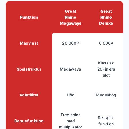
Great
Great
Funktion
Rhino
Rhino
Megaways
Deluxe
Maxvinst
20 000×
6 000×
Klassisk
Spelstruktur
Megaways
20-linjers
slot
Volatilitet
Hög
Medel/hög
Free spins
Re-spin-
Bonusfunktion
med
funktion
multiplikator