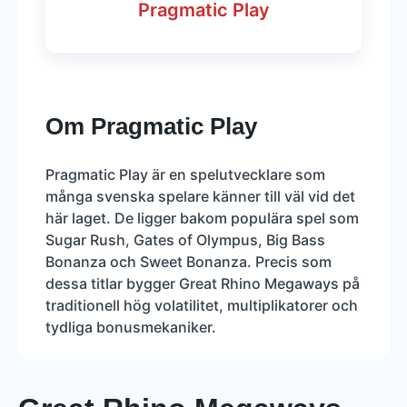
Pragmatic Play
Om Pragmatic Play
Pragmatic Play är en spelutvecklare som
många svenska spelare känner till väl vid det
här laget. De ligger bakom populära spel som
Sugar Rush, Gates of Olympus, Big Bass
Bonanza och Sweet Bonanza. Precis som
dessa titlar bygger Great Rhino Megaways på
traditionell hög volatilitet, multiplikatorer och
tydliga bonusmekaniker.