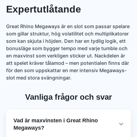
Expertutlåtande
Great Rhino Megaways är en slot som passar spelare
som gillar struktur, hög volatilitet och multiplikatorer
som kan skjuta i höjden. Den har en tydlig logik, ett
bonusläge som bygger tempo med varje tumble och
en maxvinst som verkligen sticker ut. Nackdelen är
att spelet kräver tålamod – men potentialen finns där
för den som uppskattar en mer intensiv Megaways-
slot med stora svängningar.
Vanliga frågor och svar
Vad är maxvinsten i Great Rhino
Megaways?