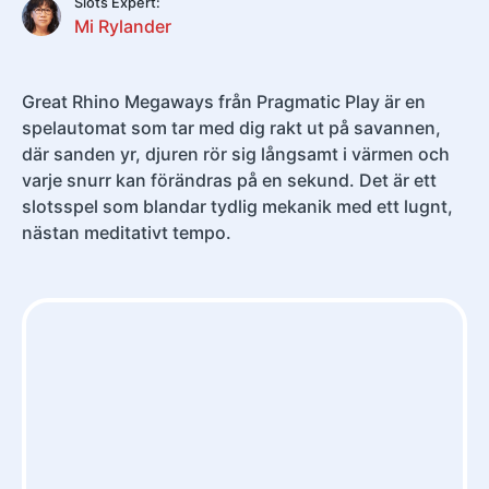
Slots Expert:
Mi Rylander
Pay by Mobile
Google Pay
Microgaming
Push Gaming
Great Rhino Megaways från Pragmatic Play är en
spelautomat som tar med dig rakt ut på savannen,
Apple Pay
PayPal
Quickspin
Just for the Win
där sanden yr, djuren rör sig långsamt i värmen och
varje snurr kan förändras på en sekund. Det är ett
slotsspel som blandar tydlig mekanik med ett lugnt,
Swish
Zimpler
Foxium
Evolution Gaming
nästan meditativt tempo.
Paysafecard
Trustly
Revolut