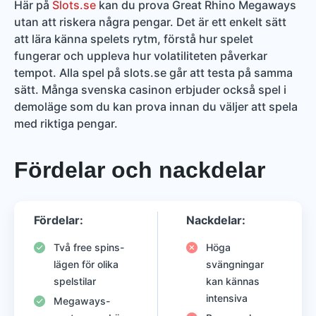
Här på
Slots.se
kan du prova Great Rhino Megaways
utan att riskera några pengar. Det är ett enkelt sätt
att lära känna spelets rytm, förstå hur spelet
fungerar och uppleva hur volatiliteten påverkar
tempot. Alla spel på slots.se går att testa på samma
sätt. Många svenska casinon erbjuder också spel i
demoläge som du kan prova innan du väljer att spela
med riktiga pengar.
Fördelar och nackdelar
Fördelar:
Nackdelar:
Två free spins-
Höga
lägen för olika
svängningar
spelstilar
kan kännas
intensiva
Megaways-