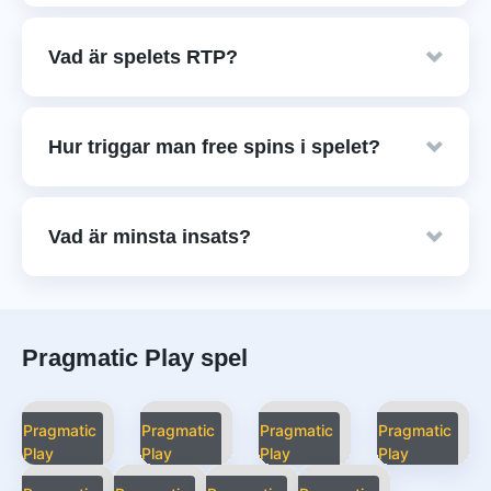
Maxvinsten är 20 000× insatsen.
Vad är spelets RTP?
RTP ligger på 96,58 %.
Hur triggar man free spins i spelet?
Du behöver 4 eller fler scatters för att aktivera
bonusen.
Vad är minsta insats?
Ofta runt 2 kronor, men det varierar mellan
svenska casino.
Pragmatic Play spel
Pragmatic
Pragmatic
Pragmatic
Pragmatic
Play
Play
Play
Play