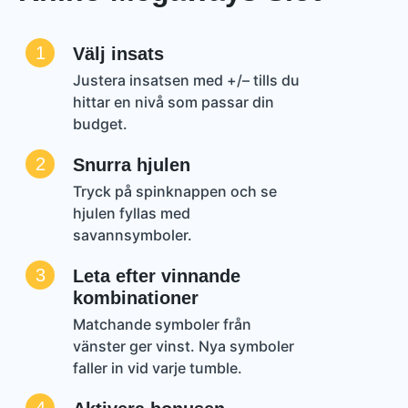
1
Välj insats
Justera insatsen med +/– tills du
hittar en nivå som passar din
budget.
2
Snurra hjulen
Tryck på spinknappen och se
hjulen fyllas med
savannsymboler.
3
Leta efter vinnande
kombinationer
Matchande symboler från
vänster ger vinst. Nya symboler
faller in vid varje tumble.
4