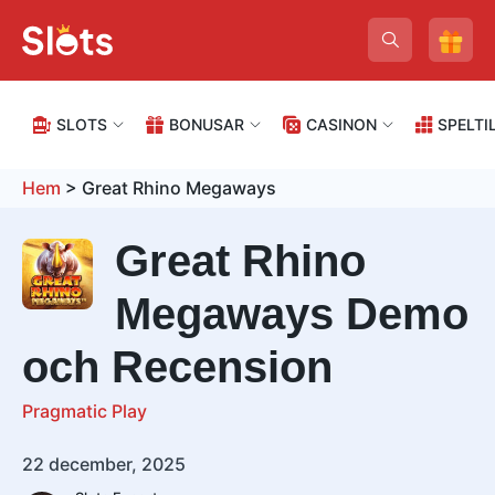
SLOTS
BONUSAR
CASINON
SPELTI
Gå
Hem
>
Great Rhino Megaways
vidare
till
CASINON
Slots med jackpot
Free Spins
Casino ordlista
Slots med störst
Bonus Buy
Casino med BankID
Great Rhino
innehåll
vinstchans
Slots med högst RTP
Casino Välkomstbonusar
Hur spelar man slots?
Cashback
Casinon med Freja eID
Svenska Casinon
Pragmatic Play
Hacksaw
Megaways Demo
Casinospel med låg
insats
Megaways
Casino bonus utan
Hur recenserar vi?
No Sticky Bonus
Pay n Play Casino
Nya Casinon
och Recension
insättning
Play’n GO
Netent
WowPot Jackpot slots
Vad är RNG?
Svensk licens
Casino utan konto
Pragmatic Play
RTP Casino
BETALNINGSMETODER
22 december, 2025
Nolimit City
Thunderkick