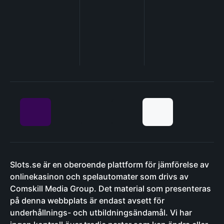
Slots.se är en oberoende plattform för jämförelse av
onlinekasinon och spelautomater som drivs av
Comskill Media Group. Det material som presenteras
på denna webbplats är endast avsett för
underhållnings- och utbildningsändamål. Vi har