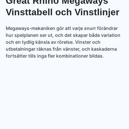
Great Rhino Megaways
Vinsttabell och Vinstlinjer
Megaways-mekaniken gör att varje snurr förändrar
hur spelplanen ser ut, och det skapar både variation
och en tydlig känsla av rörelse. Vinster och
utbetalningar räknas från vänster, och kaskaderna
fortsätter tills inga fler kombinationer bildas.