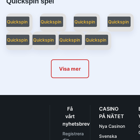
Quickspin spel
Quickspin
Quickspin
Quickspin
Quickspin
Quickspin
Quickspin
Quickspin
Quickspin
Visa mer
Få
CASINO
vårt
PÅ NÄTET
nyhetsbrev
Nya Casinon
Registrera
Svenska
dig