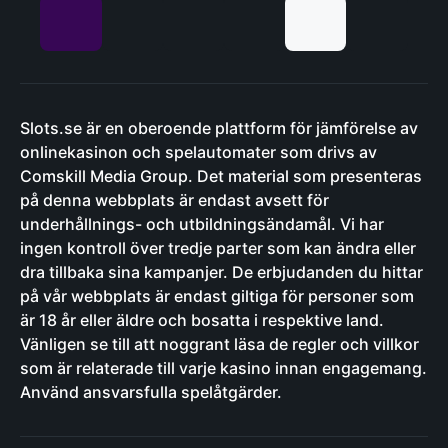
Slots.se är en oberoende plattform för jämförelse av
onlinekasinon och spelautomater som drivs av
Comskill Media Group. Det material som presenteras
på denna webbplats är endast avsett för
underhållnings- och utbildningsändamål. Vi har
ingen kontroll över tredje parter som kan ändra eller
dra tillbaka sina kampanjer. De erbjudanden du hittar
på vår webbplats är endast giltiga för personer som
är 18 år eller äldre och bosatta i respektive land.
Vänligen se till att noggrant läsa de regler och villkor
som är relaterade till varje kasino innan engagemang.
Använd ansvarsfulla spelåtgärder.