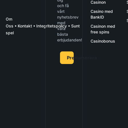
Casinon
och få
vårt
Casino med
nyhetsbrev
BankID
Om
med
Oss
• Kontakt
•
Integritetspolicy
•
Sunt
Casinon med
våra
free spins
spel
bästa
erbjudanden!
Casinobonus
Prenumerera