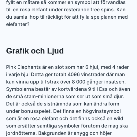
fyllt en mätare så kommer en symbol att förvandlas
till en rosa elefant under resterande free spins. Kan
du samla ihop tillräckligt för att fylla spelplanen med
elefanter?
Grafik och Ljud
Pink Elephants är en slot som har 6 hjul, med 4 rader
i varje hjul Detta ger totalt 4096 vinstrader där man
kan vinna upp till strax över 8 000 gånger insatsen.
Symbolerna består av kortvärdena 9 till Ess och även
de små stam-minionerna som ser ut som små djur.
Det är också de sistnämnda som kan ändra form
under bonusspelet. Det finns en högvinstsymbol
som är en rosa elefant och det finns också en wild
som ersätter samtliga symboler förutom de magiska
jordnötterna. Bakgrunden är snygg och höjer