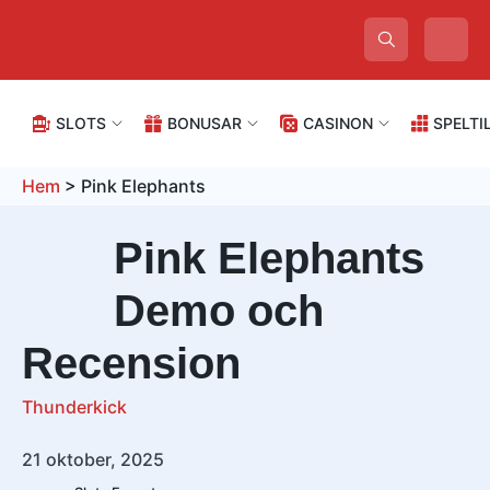
SLOTS
BONUSAR
CASINON
SPELTI
Gå
Hem
>
Pink Elephants
vidare
till
CASINON
Slots med jackpot
Free Spins
Casino ordlista
Slots med störst
Bonus Buy
Casino med BankID
Pink Elephants
innehåll
vinstchans
Slots med högst RTP
Casino Välkomstbonusar
Hur spelar man slots?
Cashback
Casinon med Freja eID
Svenska Casinon
Pragmatic Play
Hacksaw
Demo och
Casinospel med låg
insats
Megaways
Casino bonus utan
Hur recenserar vi?
No Sticky Bonus
Pay n Play Casino
Nya Casinon
Recension
insättning
Play’n GO
Netent
WowPot Jackpot slots
Vad är RNG?
Svensk licens
Casino utan konto
Thunderkick
RTP Casino
BETALNINGSMETODER
21 oktober, 2025
Nolimit City
Thunderkick