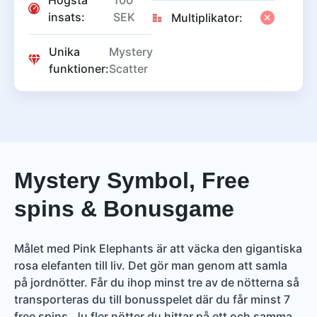
insats:
SEK
Multiplikator:
Unika
Mystery
funktioner:
Scatter
Mystery Symbol, Free
spins & Bonusgame
Målet med Pink Elephants är att väcka den gigantiska
rosa elefanten till liv. Det gör man genom att samla
på jordnötter. Får du ihop minst tre av de nötterna så
transporteras du till bonusspelet där du får minst 7
free spins. Ju fler nötter du hittar på ett och samma