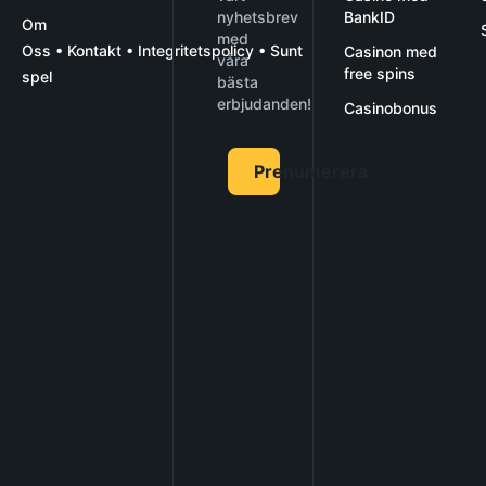
nyhetsbrev
BankID
Om
med
Oss
• Kontakt
•
Integritetspolicy
•
Sunt
Casinon med
våra
free spins
spel
bästa
erbjudanden!
Casinobonus
Prenumerera