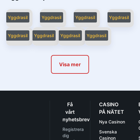
Yggdrasil
Yggdrasil
Yggdrasil
Yggdrasil
Yggdrasil
Yggdrasil
Yggdrasil
Yggdrasil
Visa mer
Få
CASINO
vårt
PÅ NÄTET
nyhetsbrev
Nya Casinon
Registrera
Svenska
dig
Casinon