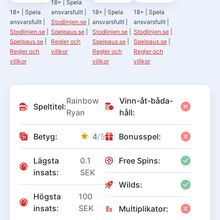
18+
|
Spela
18+
|
Spela
ansvarsfullt
|
18+
|
Spela
18+
|
Spela
ansvarsfullt
|
Stodlinjen.se
|
ansvarsfullt
|
ansvarsfullt
|
Stodlinjen.se
|
Spelpaus.se
|
Stodlinjen.se
|
Stodlinjen.se
|
Spelpaus.se
|
Regler och
Spelpaus.se
|
Spelpaus.se
|
Regler och
villkor
Regler och
Regler och
villkor
villkor
villkor
Rainbow
Vinn-åt-båda-
Speltitel:
Ryan
håll:
Betyg:
4
/5
Bonusspel:
Lägsta
0.1
Free Spins:
insats:
SEK
Wilds:
Högsta
100
insats:
SEK
Multiplikator: