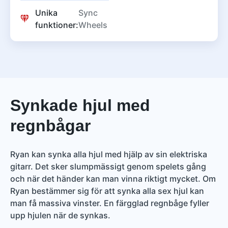
Unika
Sync
funktioner:
Wheels
Synkade hjul med
regnbågar
Ryan kan synka alla hjul med hjälp av sin elektriska
gitarr. Det sker slumpmässigt genom spelets gång
och när det händer kan man vinna riktigt mycket. Om
Ryan bestämmer sig för att synka alla sex hjul kan
man få massiva vinster. En färgglad regnbåge fyller
upp hjulen när de synkas.