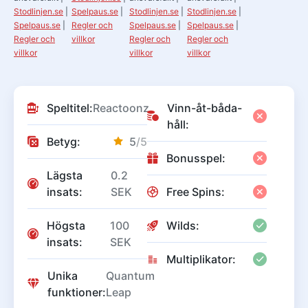
Stodlinjen.se
|
Spelpaus.se
|
Stodlinjen.se
|
Stodlinjen.se
|
Spelpaus.se
|
Regler och
Spelpaus.se
|
Spelpaus.se
|
Regler och
villkor
Regler och
Regler och
villkor
villkor
villkor
Speltitel:
Reactoonz
Vinn-åt-båda-
håll:
Betyg:
5
/5
Bonusspel:
Lägsta
0.2
insats:
SEK
Free Spins:
Högsta
100
Wilds:
insats:
SEK
Multiplikator:
Unika
Quantum
funktioner:
Leap