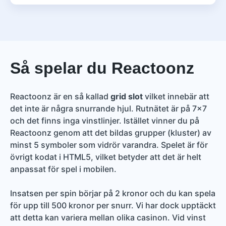
Så spelar du Reactoonz
Reactoonz är en så kallad
grid slot
vilket innebär att
det inte är några snurrande hjul. Rutnätet är på 7×7
och det finns inga vinstlinjer. Istället vinner du på
Reactoonz genom att det bildas grupper (kluster) av
minst 5 symboler som vidrör varandra. Spelet är för
övrigt kodat i HTML5, vilket betyder att det är helt
anpassat för spel i mobilen.
Insatsen per spin börjar på 2 kronor och du kan spela
för upp till 500 kronor per snurr. Vi har dock upptäckt
att detta kan variera mellan olika casinon. Vid vinst