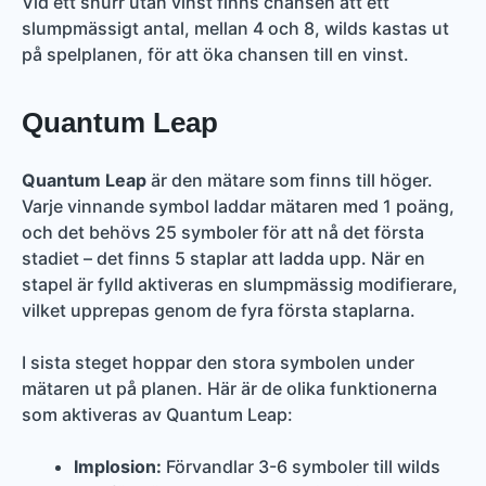
Vid ett snurr utan vinst finns chansen att ett
slumpmässigt antal, mellan 4 och 8, wilds kastas ut
på spelplanen, för att öka chansen till en vinst.
Quantum Leap
Quantum Leap
är den mätare som finns till höger.
Varje vinnande symbol laddar mätaren med 1 poäng,
och det behövs 25 symboler för att nå det första
stadiet – det finns 5 staplar att ladda upp. När en
stapel är fylld aktiveras en slumpmässig modifierare,
vilket upprepas genom de fyra första staplarna.
I sista steget hoppar den stora symbolen under
mätaren ut på planen. Här är de olika funktionerna
som aktiveras av Quantum Leap:
Implosion:
Förvandlar 3-6 symboler till wilds