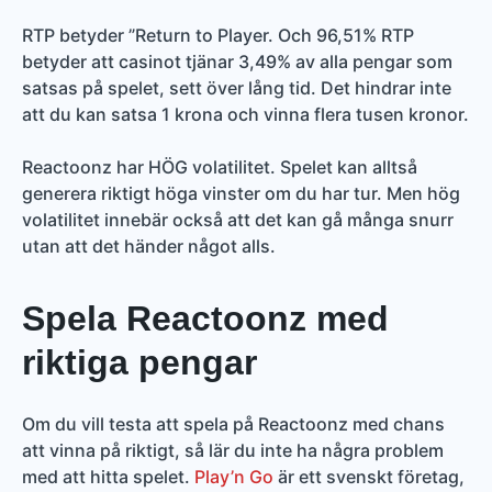
RTP betyder ”Return to Player. Och 96,51% RTP
betyder att casinot tjänar 3,49% av alla pengar som
satsas på spelet, sett över lång tid. Det hindrar inte
att du kan satsa 1 krona och vinna flera tusen kronor.
Reactoonz har HÖG volatilitet. Spelet kan alltså
generera riktigt höga vinster om du har tur. Men hög
volatilitet innebär också att det kan gå många snurr
utan att det händer något alls.
Spela Reactoonz med
riktiga pengar
Om du vill testa att spela på Reactoonz med chans
att vinna på riktigt, så lär du inte ha några problem
med att hitta spelet.
Play’n Go
är ett svenskt företag,