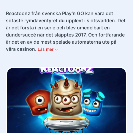
Reactoonz från svenska Play’n GO kan vara det
Pay by Mobile
Google Pay
Microgaming
Push Gaming
sötaste rymdäventyret du upplevt i slotsvärlden. Det
är det första i en serie och blev omedelbart en
dundersuccé när det släpptes 2017. Och fortfarande
Apple Pay
PayPal
Quickspin
Just for the Win
är det en av de mest spelade automaterna ute på
våra casinon.
Läs mer
Swish
Zimpler
Foxium
Evolution Gaming
Paysafecard
Trustly
Revolut