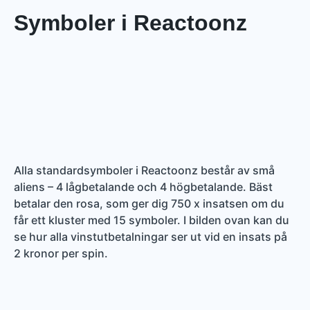
Symboler i Reactoonz
Alla standardsymboler i Reactoonz består av små
aliens – 4 lågbetalande och 4 högbetalande. Bäst
betalar den rosa, som ger dig 750 x insatsen om du
får ett kluster med 15 symboler. I bilden ovan kan du
se hur alla vinstutbetalningar ser ut vid en insats på
2 kronor per spin.