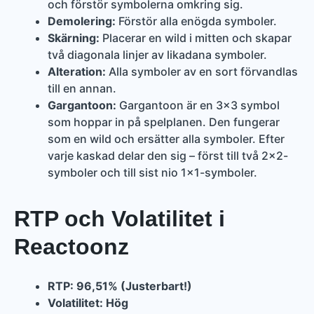
och förstör symbolerna omkring sig.
Demolering:
Förstör alla enögda symboler.
Skärning:
Placerar en wild i mitten och skapar
två diagonala linjer av likadana symboler.
Alteration:
Alla symboler av en sort förvandlas
till en annan.
Gargantoon:
Gargantoon är en 3×3 symbol
som hoppar in på spelplanen. Den fungerar
som en wild och ersätter alla symboler. Efter
varje kaskad delar den sig – först till två 2×2-
symboler och till sist nio 1×1-symboler.
RTP och Volatilitet i
Reactoonz
RTP: 96,51% (Justerbart!)
Volatilitet: Hög