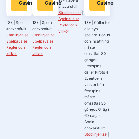
18+
|
Spela
Casino
Casino
Casino
ansvarsfullt
|
Stodlinjen.se
|
Spelpaus.se
|
18+
|
Spela
18+
|
Spela
18+
|
Gäller för
Regler och
ansvarsfullt
|
ansvarsfullt
|
alla nya
villkor
Stodlinjen.se
|
Stodlinjen.se
|
spelare. Bonus
Spelpaus.se
|
Spelpaus.se
|
och insättning
Regler och
Regler och
måste
villkor
villkor
omsättas 30
gånger.
Freespins
gäller Pirots 4.
Eventuella
vinster från
freespins
måste
omsättas 35
gånger. Giltig i
60 dagar.
|
Spela
ansvarsfullt
|
Stodlinjen.se
|