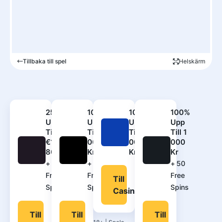
Tillbaka till spel
Helskärm
250%
100%
100%
100%
Upp
Upp
Upp
Upp
Till
Till 2
Till 1
Till 1
€1
000
000
000
800
Kr
Kr
Kr
+
550
+
11
+
50
Free
Free
Free
Till
Spins
Spins
Spins
Casino
Till
Till
Till