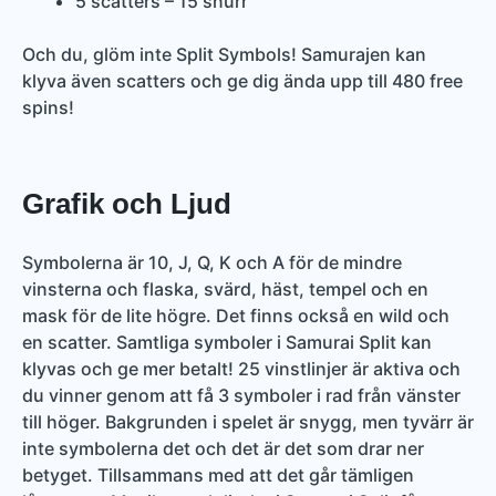
5 scatters – 15 snurr
Och du, glöm inte Split Symbols! Samurajen kan
klyva även scatters och ge dig ända upp till 480 free
spins!
Grafik och Ljud
Symbolerna är 10, J, Q, K och A för de mindre
vinsterna och flaska, svärd, häst, tempel och en
mask för de lite högre. Det finns också en wild och
en scatter. Samtliga symboler i Samurai Split kan
klyvas och ge mer betalt! 25 vinstlinjer är aktiva och
du vinner genom att få 3 symboler i rad från vänster
till höger. Bakgrunden i spelet är snygg, men tyvärr är
inte symbolerna det och det är det som drar ner
betyget. Tillsammans med att det går tämligen