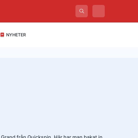
NYHETER
Thunderkick
Microgaming
ogle Pay
Apple Pay
Swish
Zimpler
e Grand från Quickspin. Här har man bakat in