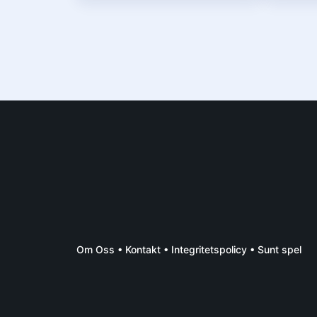
Om Oss
• Kontakt
•
Integritetspolicy
•
Sunt spel