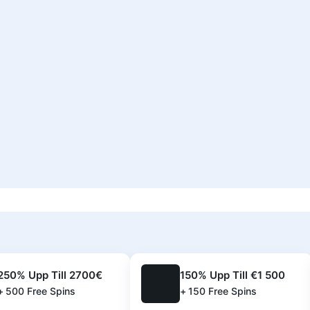
250% Upp Till 2700€
150% Upp Till €1 500
+
500 Free Spins
+
150 Free Spins