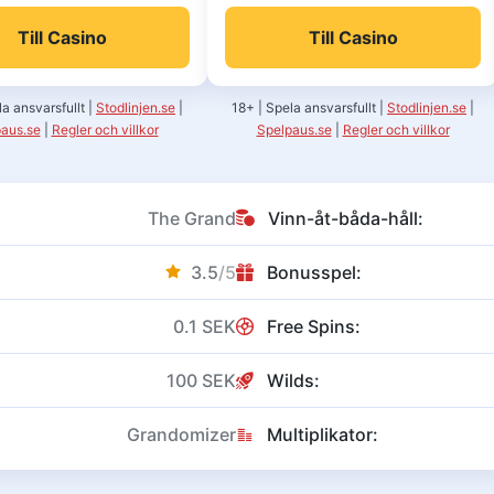
Till Casino
Till Casino
a ansvarsfullt
|
Stodlinjen.se
|
18+
|
Spela ansvarsfullt
|
Stodlinjen.se
|
aus.se
|
Regler och villkor
Spelpaus.se
|
Regler och villkor
The Grand
Vinn-åt-båda-håll:
3.5
/5
Bonusspel:
0.1 SEK
Free Spins:
100 SEK
Wilds:
Grandomizer
Multiplikator: