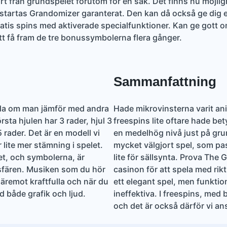
ärt från grundspelet förutom för en sak. Det finns nu möjli
startas Grandomizer garanterat. Den kan då också ge dig e
tis spins med aktiverade specialfunktioner. Kan ge gott om k
tt få fram de tre bonussymbolerna flera gånger.
Sammanfattning
nda om man jämför med andra
Hade mikrovinsterna varit an
örsta hjulen har 3 rader, hjul 3
freespins lite oftare hade be
5 rader. Det är en modell vi
en medelhög nivå just på gru
lite mer stämning i spelet.
mycket välgjort spel, som pas
let, och symbolerna, är
lite för sällsynta. Prova The 
osfären. Musiken som du hör
casinon för att spela med rik
äremot kraftfulla och när du
ett elegant spel, men funktione
d både grafik och ljud.
ineffektiva. I freespins, med
och det är också därför vi an