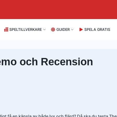
SPELTILLVERKARE
GUIDER
SPELA GRATIS
BETALNINGSMETODER
Slots med störst vinstchans
Bonus Buy
Casino med BankID
emo och Recension
Casinospel med låg insats
Cashback
Casinon med Freja eID
Play’n GO
Netent
Nolimit City
Pay by Mobile
Go
WowPot Jackpot slots
No Sticky Bonus
Pay n Play Casino
ust for the Win
Foxium
Evolution Gaming
Svensk licens
PayPal
idigt få en känsla av både lyx och flärd? Då ska du testa Th