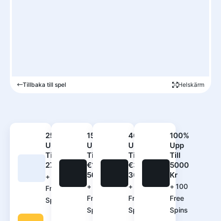
Tillbaka till spel
Helskärm
250%
150%
400%
100%
Upp
Upp
Upp
Upp
Till
Till
Till
Till
2700€
€1
€3
5000
500
300
Kr
+
500
+
150
+
420
+
100
Free
Free
Free
Free
Spins
Spins
Spins
Spins