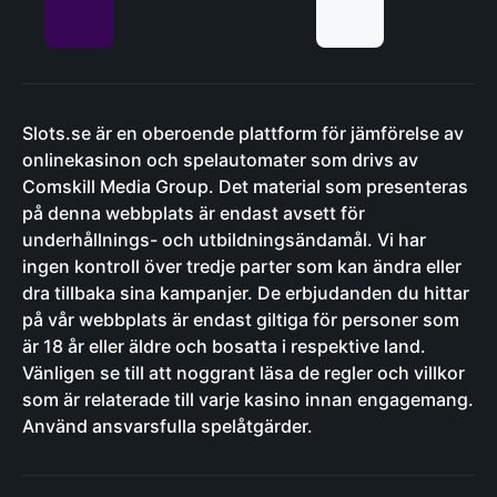
Slots.se är en oberoende plattform för jämförelse av
onlinekasinon och spelautomater som drivs av
Comskill Media Group. Det material som presenteras
på denna webbplats är endast avsett för
underhållnings- och utbildningsändamål. Vi har
ingen kontroll över tredje parter som kan ändra eller
dra tillbaka sina kampanjer. De erbjudanden du hittar
på vår webbplats är endast giltiga för personer som
är 18 år eller äldre och bosatta i respektive land.
Vänligen se till att noggrant läsa de regler och villkor
som är relaterade till varje kasino innan engagemang.
Använd ansvarsfulla spelåtgärder.