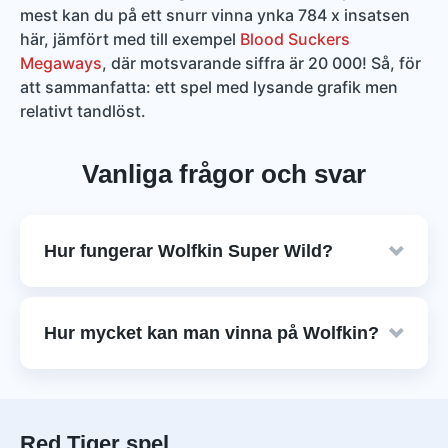
mest kan du på ett snurr vinna ynka 784 x insatsen
här, jämfört med till exempel
Blood Suckers
Megaways
, där motsvarande siffra är 20 000! Så, för
att sammanfatta: ett spel med lysande grafik men
relativt tandlöst.
Vanliga frågor och svar
Hur fungerar Wolfkin Super Wild?
Wolfkin Super Wild landar slumpmässigt på
hjul 3 och fyller hela hjulet. Alla Ston Wolf
Hur mycket kan man vinna på Wolfkin?
scatters som landar samtidigt förvandlas till
Wolf Wilds. Super Wild kan också ta bort
Du kan vinna upp till 784 x din insats i Wolfkin.
symboler från spelplanen.
Idag är det en siffra som inte är särskilt
imponerande.
Red Tiger spel