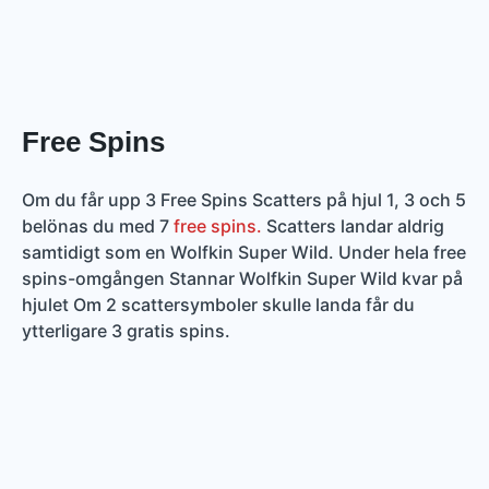
Free Spins
Om du får upp 3 Free Spins Scatters på hjul 1, 3 och 5
belönas du med 7
free spins.
Scatters landar aldrig
samtidigt som en Wolfkin Super Wild. Under hela free
spins-omgången Stannar Wolfkin Super Wild kvar på
hjulet Om 2 scattersymboler skulle landa får du
ytterligare 3 gratis spins.