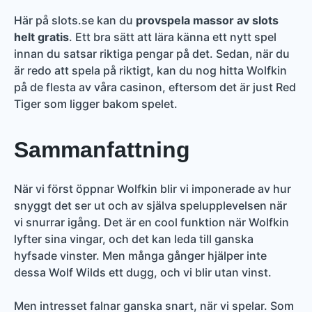
Här på slots.se kan du
provspela massor av slots
helt gratis
. Ett bra sätt att lära känna ett nytt spel
innan du satsar riktiga pengar på det. Sedan, när du
är redo att spela på riktigt, kan du nog hitta Wolfkin
på de flesta av våra casinon, eftersom det är just Red
Tiger som ligger bakom spelet.
Sammanfattning
När vi först öppnar Wolfkin blir vi imponerade av hur
snyggt det ser ut och av själva spelupplevelsen när
vi snurrar igång. Det är en cool funktion när Wolfkin
lyfter sina vingar, och det kan leda till ganska
hyfsade vinster. Men många gånger hjälper inte
dessa Wolf Wilds ett dugg, och vi blir utan vinst.
Men intresset falnar ganska snart, när vi spelar. Som