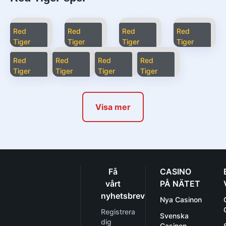
Red
Red
Red
Red
Tiger
Tiger
Tiger
Tiger
Red
Red
Red
Red
Tiger
Tiger
Tiger
Tiger
Visa mer
Få
CASINO
vårt
PÅ NÄTET
nyhetsbrev
Nya Casinon
Registrera
Svenska
dig
Casinon