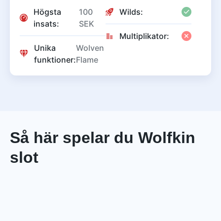
Högsta
100
Wilds:
insats:
SEK
Multiplikator:
Unika
Wolven
funktioner:
Flame
Så här spelar du Wolfkin
slot