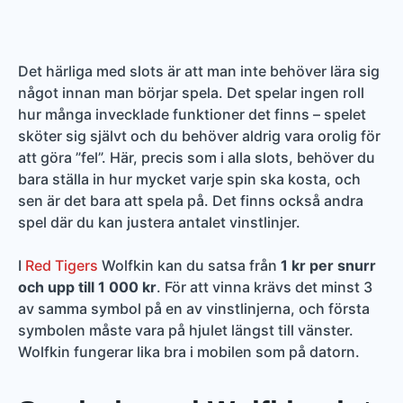
Det härliga med slots är att man inte behöver lära sig
något innan man börjar spela. Det spelar ingen roll
hur många invecklade funktioner det finns – spelet
sköter sig självt och du behöver aldrig vara orolig för
att göra ”fel”. Här, precis som i alla slots, behöver du
bara ställa in hur mycket varje spin ska kosta, och
sen är det bara att spela på. Det finns också andra
spel där du kan justera antalet vinstlinjer.
I
Red Tigers
Wolfkin kan du satsa från
1 kr per snurr
och upp till 1 000 kr
. För att vinna krävs det minst 3
av samma symbol på en av vinstlinjerna, och första
symbolen måste vara på hjulet längst till vänster.
Wolfkin fungerar lika bra i mobilen som på datorn.