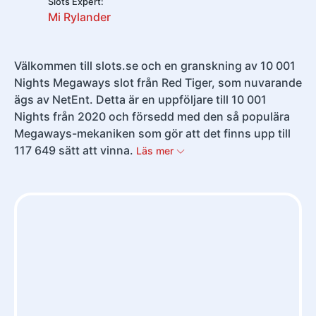
Slots Expert:
Mi Rylander
Pay by Mobile
Google Pay
Microgaming
Push Gaming
Välkommen till slots.se och en granskning av 10 001
Nights Megaways slot från Red Tiger, som nuvarande
Apple Pay
PayPal
Quickspin
Just for the Win
ägs av NetEnt. Detta är en uppföljare till 10 001
Nights från 2020 och försedd med den så populära
Megaways-mekaniken som gör att det finns upp till
Swish
Zimpler
Foxium
Evolution Gaming
117 649 sätt att vinna.
Läs mer
Paysafecard
Trustly
Revolut