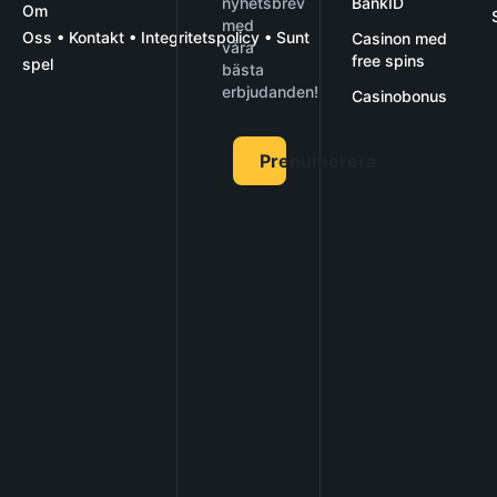
nyhetsbrev
BankID
Om
med
Oss
• Kontakt
•
Integritetspolicy
•
Sunt
Casinon med
våra
free spins
spel
bästa
erbjudanden!
Casinobonus
Prenumerera