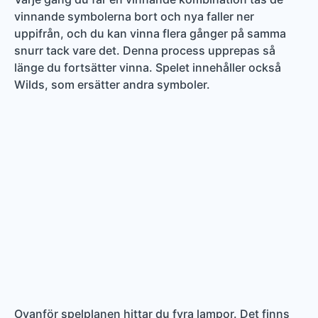
vinnande symbolerna bort och nya faller ner
uppifrån, och du kan vinna flera gånger på samma
snurr tack vare det. Denna process upprepas så
länge du fortsätter vinna. Spelet innehåller också
Wilds, som ersätter andra symboler.
Ovanför spelplanen hittar du fyra lampor. Det finns