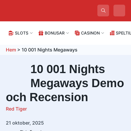
SLOTS
BONUSAR
CASINON
SPELTI
Gå
Hem
>
10 001 Nights Megaways
vidare
till
CASINON
Slots med jackpot
Free Spins
Casino ordlista
Slots med störst
Bonus Buy
Casino med BankID
10 001 Nights
innehåll
vinstchans
Slots med högst RTP
Casino Välkomstbonusar
Hur spelar man slots?
Cashback
Casinon med Freja eID
Svenska Casinon
Pragmatic Play
Hacksaw
Megaways Demo
Casinospel med låg
insats
Megaways
Casino bonus utan
Hur recenserar vi?
No Sticky Bonus
Pay n Play Casino
Nya Casinon
och Recension
insättning
Play’n GO
Netent
WowPot Jackpot slots
Vad är RNG?
Svensk licens
Casino utan konto
Red Tiger
RTP Casino
BETALNINGSMETODER
21 oktober, 2025
Nolimit City
Thunderkick