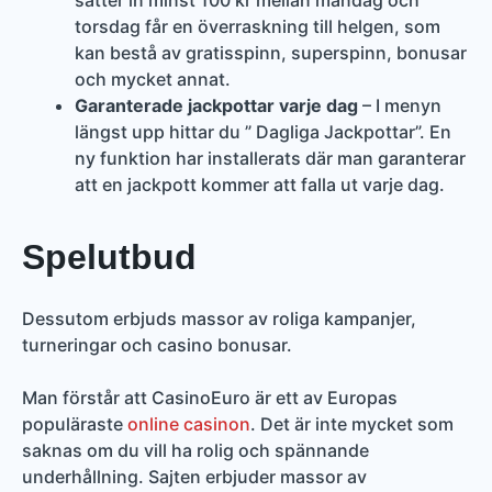
sätter in minst 100 kr mellan måndag och
torsdag får en överraskning till helgen, som
kan bestå av gratisspinn, superspinn, bonusar
och mycket annat.
Garanterade jackpottar varje dag
– I menyn
längst upp hittar du ” Dagliga Jackpottar”. En
ny funktion har installerats där man garanterar
att en jackpott kommer att falla ut varje dag.
Spelutbud
Dessutom erbjuds massor av roliga kampanjer,
turneringar och casino bonusar.
Man förstår att CasinoEuro är ett av Europas
populäraste
online casinon
. Det är inte mycket som
saknas om du vill ha rolig och spännande
underhållning. Sajten erbjuder massor av