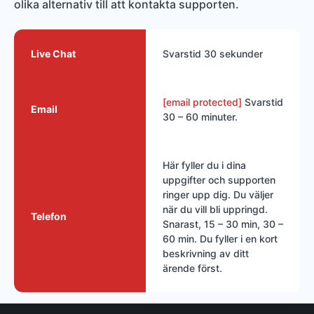
olika alternativ till att kontakta supporten.
Live Chat
Svarstid 30 sekunder
[email protected]
Svarstid
Email
30 – 60 minuter.
Här fyller du i dina
uppgifter och supporten
ringer upp dig. Du väljer
när du vill bli uppringd.
Telefon
Snarast, 15 – 30 min, 30 –
60 min. Du fyller i en kort
beskrivning av ditt
ärende först.