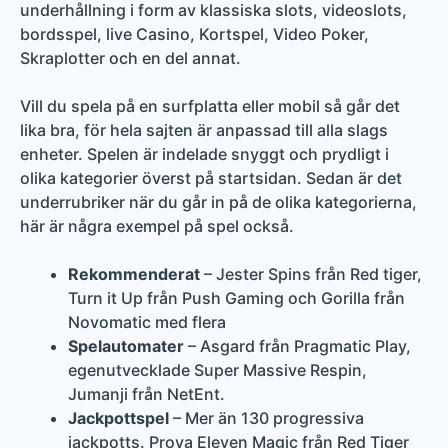
underhållning i form av klassiska slots, videoslots,
bordsspel, live Casino, Kortspel, Video Poker,
Skraplotter och en del annat.
Vill du spela på en surfplatta eller mobil så går det
lika bra, för hela sajten är anpassad till alla slags
enheter. Spelen är indelade snyggt och prydligt i
olika kategorier överst på startsidan. Sedan är det
underrubriker när du går in på de olika kategorierna,
här är några exempel på spel också.
Rekommenderat
– Jester Spins från Red tiger,
Turn it Up från Push Gaming och Gorilla från
Novomatic med flera
Spelautomater
– Asgard från Pragmatic Play,
egenutvecklade Super Massive Respin,
Jumanji från NetEnt.
Jackpottspel
– Mer än 130 progressiva
jackpotts. Prova Eleven Magic från Red Tiger