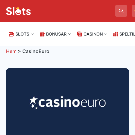
SLOTS
BONUSAR
CASINON
SPELTI
Gå
Hem
>
CasinoEuro
vidare
till
CASINON
Slots med jackpot
Free Spins
Casino ordlista
Slots med störst vinstchans
Bonus Buy
Casino med BankID
innehåll
Slots med högst RTP
Casino Välkomstbonusar
Hur spelar man slots?
Casinospel med låg insats
Cashback
Casinon med Freja eID
Svenska Casinon
Pragmatic Play
Hacksaw
Megaways
Casino bonus utan insättning
Hur recenserar vi?
WowPot Jackpot slots
No Sticky Bonus
Pay n Play Casino
Nya Casinon
Play’n GO
Netent
Vad är RNG?
Svensk licens
Casino utan konto
RTP Casino
BETALNINGSMETODER
Nolimit City
Thunderkick