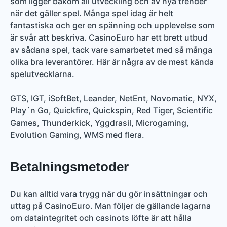
som ligger bakom all utveckling och av nya trender
när det gäller spel. Många spel idag är helt
fantastiska och ger en spänning och upplevelse som
är svår att beskriva. CasinoEuro har ett brett utbud
av sådana spel, tack vare samarbetet med så många
olika bra leverantörer. Här är några av de mest kända
spelutvecklarna.
GTS, IGT, iSoftBet, Leander, NetEnt, Novomatic, NYX,
Play´n Go, Quickfire, Quickspin, Red Tiger, Scientific
Games, Thunderkick, Yggdrasil, Microgaming,
Evolution Gaming, WMS med flera.
Betalningsmetoder
Du kan alltid vara trygg när du gör insättningar och
uttag på CasinoEuro. Man följer de gällande lagarna
om dataintegritet och casinots löfte är att hålla