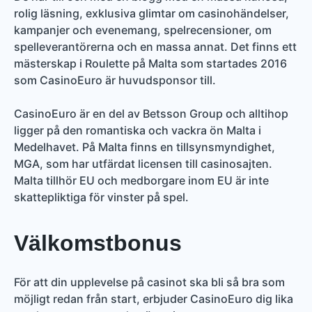
rolig läsning, exklusiva glimtar om casinohändelser,
kampanjer och evenemang, spelrecensioner, om
spelleverantörerna och en massa annat. Det finns ett
mästerskap i Roulette på Malta som startades 2016
som CasinoEuro är huvudsponsor till.
CasinoEuro är en del av Betsson Group och alltihop
ligger på den romantiska och vackra ön Malta i
Medelhavet. På Malta finns en tillsynsmyndighet,
MGA, som har utfärdat licensen till casinosajten.
Malta tillhör EU och medborgare inom EU är inte
skattepliktiga för vinster på spel.
Välkomstbonus
För att din upplevelse på casinot ska bli så bra som
möjligt redan från start, erbjuder CasinoEuro dig lika