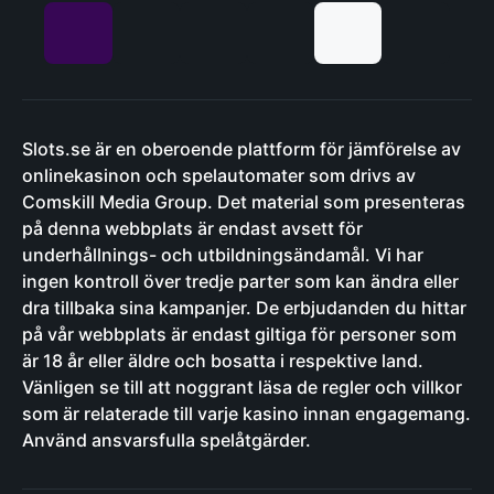
Slots.se är en oberoende plattform för jämförelse av
onlinekasinon och spelautomater som drivs av
Comskill Media Group. Det material som presenteras
på denna webbplats är endast avsett för
underhållnings- och utbildningsändamål. Vi har
ingen kontroll över tredje parter som kan ändra eller
dra tillbaka sina kampanjer. De erbjudanden du hittar
på vår webbplats är endast giltiga för personer som
är 18 år eller äldre och bosatta i respektive land.
Vänligen se till att noggrant läsa de regler och villkor
som är relaterade till varje kasino innan engagemang.
Använd ansvarsfulla spelåtgärder.