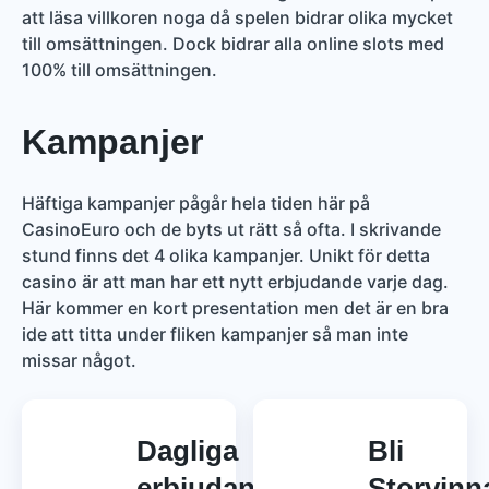
att läsa villkoren noga då spelen bidrar olika mycket
till omsättningen. Dock bidrar alla online slots med
100% till omsättningen.
Kampanjer
Häftiga kampanjer pågår hela tiden här på
CasinoEuro och de byts ut rätt så ofta. I skrivande
stund finns det 4 olika kampanjer. Unikt för detta
casino är att man har ett nytt erbjudande varje dag.
Här kommer en kort presentation men det är en bra
ide att titta under fliken kampanjer så man inte
missar något.
Dagliga
Bli
erbjudanden
Storvinn