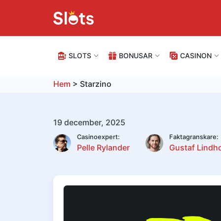
SLOTS
BONUSAR
CASINON
Gå
Hem
>
Starzino
vidare
till
CASINON
Slots med jackpot
Free Spins
Casino ordlista
innehåll
19 december, 2025
Slots med högst RTP
Casino Välkomstbonusar
Hur spelar man slots?
Svenska Casinon
Pragmatic Play
Hacksaw
Casinoexpert:
Faktagranskare:
Pelle Rylander
Gustaf Lindh
Megaways
Casino bonus utan insättning
Hur recenserar vi?
Nya Casinon
Push Gaming
Quickspin
J
Vad är RNG?
Casino utan konto
RTP Casino