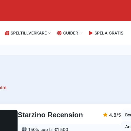
SPELTILLVERKARE
GUIDER
SPELA GRATIS
BETALNINGSMETODER
Slots med störst vinstchans
Bonus Buy
Casino med BankID
Casinospel med låg insats
Cashback
Casinon med Freja eID
Play’n GO
Netent
Nolimit City
olm
Pay by Mobile
Go
WowPot Jackpot slots
No Sticky Bonus
Pay n Play Casino
ust for the Win
Foxium
Evolution Gaming
Svensk licens
PayPal
Starzino Recension
4.8
/5
Bo
An
150% upp till €1 500