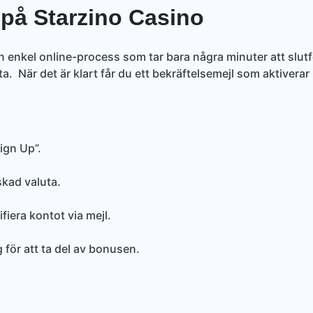
 på Starzino Casino
 enkel online-process som tar bara några minuter att slutföra
a. När det är klart får du ett bekräftelsemejl som aktiverar
ign Up”.
skad valuta.
fiera kontot via mejl.
 för att ta del av bonusen.