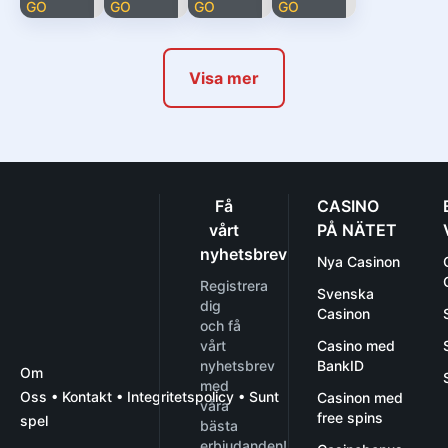
GO
GO
GO
GO
Visa mer
Få
CASINO
vårt
PÅ NÄTET
nyhetsbrev
Nya Casinon
Registrera
Svenska
dig
Casinon
och få
vårt
Casino med
nyhetsbrev
BankID
Om
med
Oss
• Kontakt
•
Integritetspolicy
•
Sunt
Casinon med
våra
free spins
spel
bästa
erbjudanden!