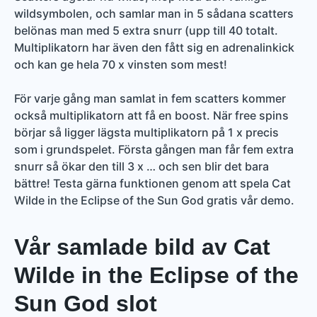
wildsymbolen, och samlar man in 5 sådana scatters
belönas man med 5 extra snurr (upp till 40 totalt.
Multiplikatorn har även den fått sig en adrenalinkick
och kan ge hela 70 x vinsten som mest!
För varje gång man samlat in fem scatters kommer
också multiplikatorn att få en boost. När free spins
börjar så ligger lägsta multiplikatorn på 1 x precis
som i grundspelet. Första gången man får fem extra
snurr så ökar den till 3 x … och sen blir det bara
bättre! Testa gärna funktionen genom att spela Cat
Wilde in the Eclipse of the Sun God gratis vår demo.
Vår samlade bild av Cat
Wilde in the Eclipse of the
Sun God slot