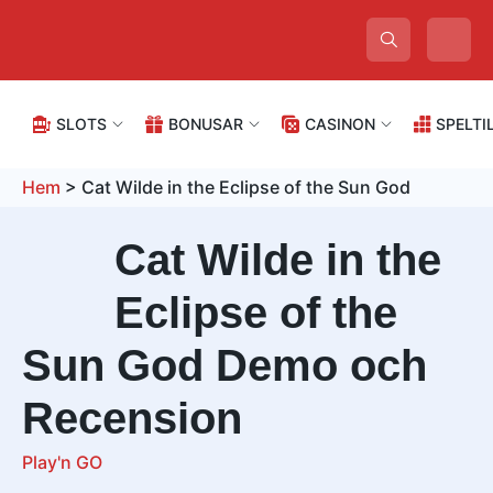
SLOTS
BONUSAR
CASINON
SPELTI
Gå
Hem
>
Cat Wilde in the Eclipse of the Sun God
vidare
till
CASINON
Slots med jackpot
Free Spins
Casino ordlista
Slots med störst
Bonus Buy
Casino med BankID
Cat Wilde in the
innehåll
vinstchans
Slots med högst RTP
Casino Välkomstbonusar
Hur spelar man slots?
Cashback
Casinon med Freja eID
Svenska Casinon
Pragmatic Play
Hacksaw
Eclipse of the
Casinospel med låg
insats
Megaways
Casino bonus utan
Hur recenserar vi?
No Sticky Bonus
Pay n Play Casino
Nya Casinon
Sun God Demo och
insättning
Play’n GO
Netent
WowPot Jackpot slots
Vad är RNG?
Svensk licens
Casino utan konto
Recension
RTP Casino
BETALNINGSMETODER
Play'n GO
Nolimit City
Thunderkick