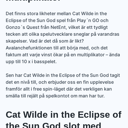
Det finns stora likheter mellan Cat Wilde in the
Eclipse of the Sun God spel från Play´n GO och
Gonzo´s Quest från NetEnt, vilket är ett tydligt
tecken att olika spelutvecklare sneglar på varandras
skapelser. Vad är det då som är likt?
Avalanchefunktionen till att börja med, och det
faktum att varje vinst ökar på en multiplikator – ända
upp till 10 x i basspelet.
Sen har Cat Wilde in the Eclipse of the Sun God tagit
det en nivå till, och erbjuder oss en fin upplevelse
framför allt i free spin-läget där det verkligen kan
smälla till rejält på spelkontot om man har tur.
Cat Wilde in the Eclipse of
the Sun God slot med