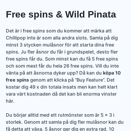
Free spins & Wild Pinata
Det är i free spins som du kommer att märka att
Chillipop inte är som alla andra slots. Samla på dig
minst 3 stycken mulåsnor för att starta dina free
spins. Ju fler åsnor du får i grundspelet, desto fler
free spins får du. Som minst kan du få 5 free spins
och som mest får du hela 26 free spins. Vill du inte
vänta på att åsnorna dyker upp? Då kan du
köpa 10
free spins
genom att klicka på ”Buy Feature”. Det
kostar dig 49 x din totala insats men kan helt klart
vara värt kostnaden då det kan bli enorma vinster
här.
Du börjar alltid med ett rutmönster som är 5 x 3 i
storlek. Genom att samla på dig fler mulåsnor kan du
få detta att växa. 5 åsnor ger dig en extra rad, 10