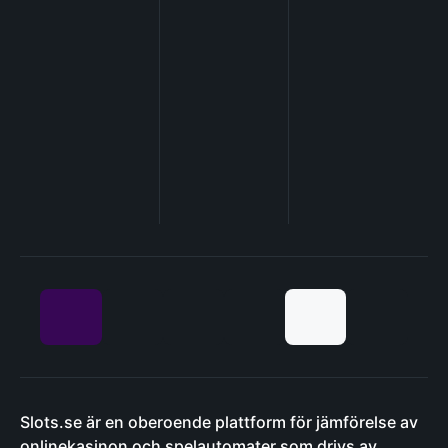
Slots.se är en oberoende plattform för jämförelse av
onlinekasinon och spelautomater som drivs av