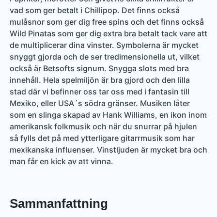
vad som ger betalt i Chillipop. Det finns också
mulåsnor som ger dig free spins och det finns också
Wild Pinatas som ger dig extra bra betalt tack vare att
de multiplicerar dina vinster. Symbolerna är mycket
snyggt gjorda och de ser tredimensionella ut, vilket
också är Betsofts signum. Snygga slots med bra
innehåll. Hela spelmiljön är bra gjord och den lilla
stad där vi befinner oss tar oss med i fantasin till
Mexiko, eller USA´s södra gränser. Musiken låter
som en slinga skapad av Hank Williams, en ikon inom
amerikansk folkmusik och när du snurrar på hjulen
så fylls det på med ytterligare gitarrmusik som har
mexikanska influenser. Vinstljuden är mycket bra och
man får en kick av att vinna.
Sammanfattning