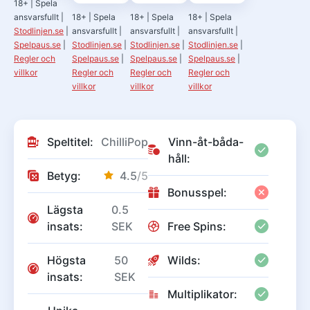
18+
|
Spela
ansvarsfullt
|
18+
|
Spela
18+
|
Spela
18+
|
Spela
Stodlinjen.se
|
ansvarsfullt
|
ansvarsfullt
|
ansvarsfullt
|
Spelpaus.se
|
Stodlinjen.se
|
Stodlinjen.se
|
Stodlinjen.se
|
Regler och
Spelpaus.se
|
Spelpaus.se
|
Spelpaus.se
|
villkor
Regler och
Regler och
Regler och
villkor
villkor
villkor
Speltitel:
ChilliPop
Vinn-åt-båda-
håll:
Betyg:
4.5
/5
Bonusspel:
Lägsta
0.5
insats:
SEK
Free Spins:
Högsta
50
Wilds:
insats:
SEK
Multiplikator: