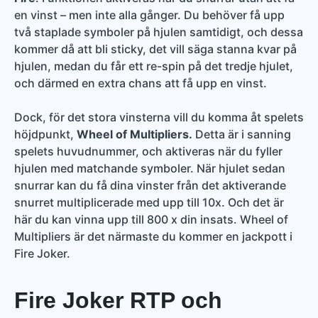
en vinst – men inte alla gånger. Du behöver få upp
två staplade symboler på hjulen samtidigt, och dessa
kommer då att bli sticky, det vill säga stanna kvar på
hjulen, medan du får ett re-spin på det tredje hjulet,
och därmed en extra chans att få upp en vinst.
Dock, för det stora vinsterna vill du komma åt spelets
höjdpunkt,
Wheel of Multipliers.
Detta är i sanning
spelets huvudnummer, och aktiveras när du fyller
hjulen med matchande symboler. När hjulet sedan
snurrar kan du få dina vinster från det aktiverande
snurret multiplicerade med upp till 10x. Och det är
här du kan vinna upp till 800 x din insats. Wheel of
Multipliers är det närmaste du kommer en jackpott i
Fire Joker.
Fire Joker RTP och