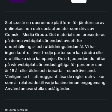
Slots.se är en oberoende plattform för jämförelse av
onlinekasinon och spelautomater som drivs av
Comskill Media Group. Det material som presenteras
på denna webbplats är endast avsett för
underhållnings- och utbildningsändamål. Vi har
ingen kontroll över tredje parter som kan ändra eller
dra tillbaka sina kampanjer. De erbjudanden du hittar
på vår webbplats är endast giltiga för personer som
är 18 år eller äldre och bosatta i respektive land.
Vänligen se till att noggrant läsa de regler och villkor
som är relaterade till varje kasino innan engagemang.
Använd ansvarsfulla spelåtgärder.
© 2026 Slots.se