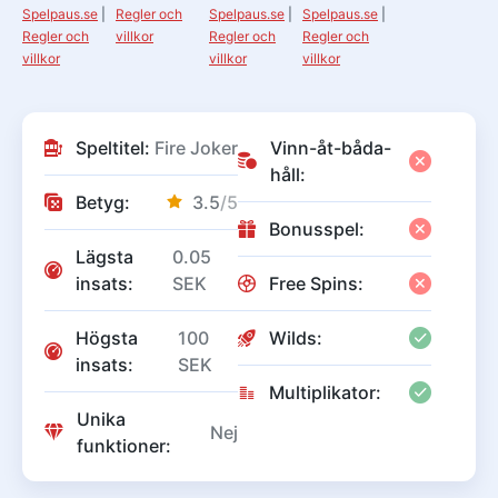
Spelpaus.se
|
Regler och
Spelpaus.se
|
Spelpaus.se
|
Regler och
villkor
Regler och
Regler och
villkor
villkor
villkor
Speltitel:
Fire Joker
Vinn-åt-båda-
håll:
Betyg:
3.5
/5
Bonusspel:
Lägsta
0.05
insats:
SEK
Free Spins:
Högsta
100
Wilds:
insats:
SEK
Multiplikator:
Unika
Nej
funktioner: