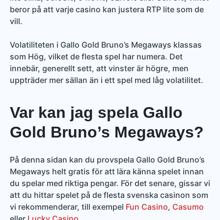
beror på att varje casino kan justera RTP lite som de
vill.
Volatiliteten i Gallo Gold Bruno’s Megaways klassas
som Hög, vilket de flesta spel har numera. Det
innebär, generellt sett, att vinster är högre, men
uppträder mer sällan än i ett spel med låg volatilitet.
Var kan jag spela Gallo
Gold Bruno’s Megaways?
På denna sidan kan du provspela Gallo Gold Bruno’s
Megaways helt gratis för att lära känna spelet innan
du spelar med riktiga pengar. För det senare, gissar vi
att du hittar spelet på de flesta svenska casinon som
vi rekommenderar, till exempel
Fun Casino
,
Casumo
eller
Lucky Casino
.