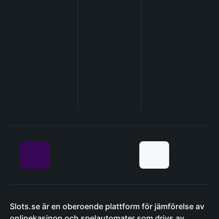
Slots.se är en oberoende plattform för jämförelse av
onlinekasinon och spelautomater som drivs av