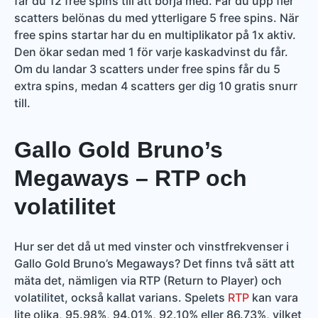
får du 12 free spins till att börja med. Får du upp fler
scatters belönas du med ytterligare 5 free spins. När
free spins startar har du en multiplikator på 1x aktiv.
Den ökar sedan med 1 för varje kaskadvinst du får.
Om du landar 3 scatters under free spins får du 5
extra spins, medan 4 scatters ger dig 10 gratis snurr
till.
Gallo Gold Bruno’s
Megaways – RTP och
volatilitet
Hur ser det då ut med vinster och vinstfrekvenser i
Gallo Gold Bruno’s Megaways? Det finns två sätt att
mäta det, nämligen via RTP (Return to Player) och
volatilitet, också kallat varians. Spelets
RTP
kan vara
lite olika, 95.98%, 94.01%, 92.10% eller 86.73%, vilket