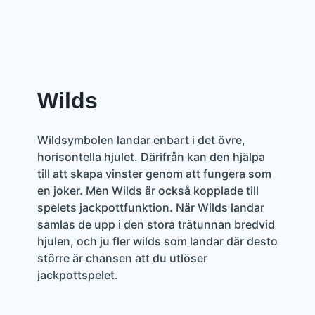
Wilds
Wildsymbolen landar enbart i det övre,
horisontella hjulet. Därifrån kan den hjälpa
till att skapa vinster genom att fungera som
en joker. Men Wilds är också kopplade till
spelets jackpottfunktion. När Wilds landar
samlas de upp i den stora trätunnan bredvid
hjulen, och ju fler wilds som landar där desto
större är chansen att du utlöser
jackpottspelet.