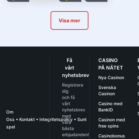
Gaming
Visa mer
Få
CASINO
vårt
PÅ NÄTET
nyhetsbrev
Nya Casinon
Registrera
Svenska
dig
Casinon
och få
vårt
Casino med
nyhetsbrev
BankID
Om
med
Oss
• Kontakt
•
Integritetspolicy
•
Sunt
Casinon med
våra
free spins
spel
bästa
erbjudanden!
Casinobonus