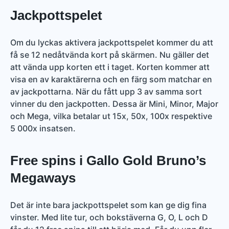
Jackpottspelet
Om du lyckas aktivera jackpottspelet kommer du att
få se 12 nedåtvända kort på skärmen. Nu gäller det
att vända upp korten ett i taget. Korten kommer att
visa en av karaktärerna och en färg som matchar en
av jackpottarna. När du fått upp 3 av samma sort
vinner du den jackpotten. Dessa är Mini, Minor, Major
och Mega, vilka betalar ut 15x, 50x, 100x respektive
5 000x insatsen.
Free spins i Gallo Gold Bruno’s
Megaways
Det är inte bara jackpottspelet som kan ge dig fina
vinster. Med lite tur, och bokstäverna G, O, L och D