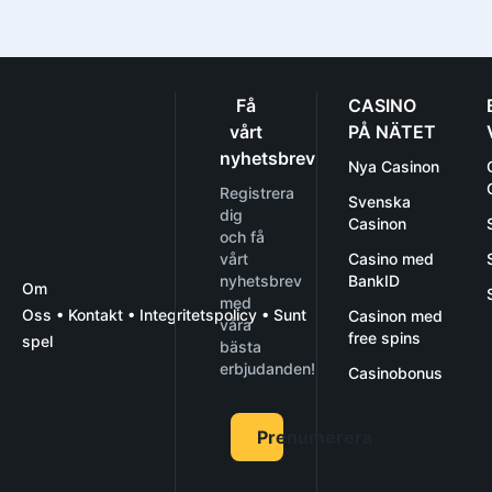
Få
CASINO
vårt
PÅ NÄTET
nyhetsbrev
Nya Casinon
Registrera
Svenska
dig
Casinon
och få
vårt
Casino med
nyhetsbrev
BankID
Om
med
Oss
• Kontakt
•
Integritetspolicy
•
Sunt
Casinon med
våra
free spins
spel
bästa
erbjudanden!
Casinobonus
Prenumerera