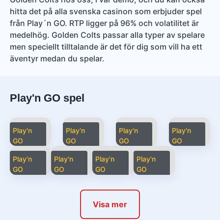
hitta det på alla svenska casinon som erbjuder spel
från Play´n GO. RTP ligger på 96% och volatilitet är
medelhög. Golden Colts passar alla typer av spelare
men speciellt tilltalande är det för dig som vill ha ett
äventyr medan du spelar.
Play'n GO spel
Play'n
Play'n
Play'n
Play'n
GO
GO
GO
GO
Play'n
Play'n
Play'n
Play'n
GO
GO
GO
GO
Visa mer