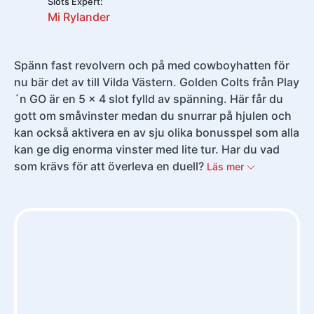
Slots Expert:
Mi Rylander
Pay by Mobile
Google Pay
Microgaming
Push Gaming
Spänn fast revolvern och på med cowboyhatten för
nu bär det av till Vilda Västern. Golden Colts från Play
Apple Pay
PayPal
Quickspin
Just for the Win
´n GO är en 5 x 4 slot fylld av spänning. Här får du
gott om småvinster medan du snurrar på hjulen och
kan också aktivera en av sju olika bonusspel som alla
Swish
Zimpler
Foxium
Evolution Gaming
kan ge dig enorma vinster med lite tur. Har du vad
som krävs för att överleva en duell?
Läs mer
Paysafecard
Trustly
Revolut