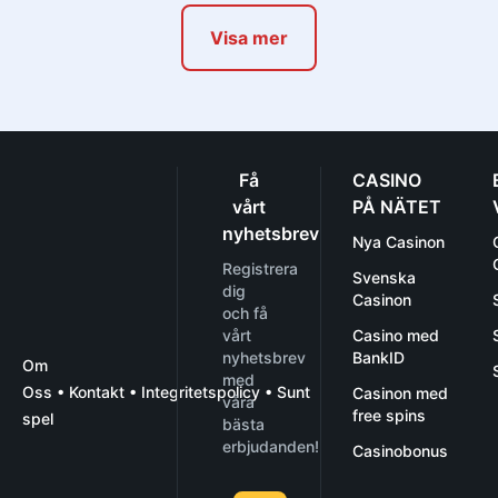
Visa mer
Få
CASINO
vårt
PÅ NÄTET
nyhetsbrev
Nya Casinon
Registrera
Svenska
dig
Casinon
och få
vårt
Casino med
nyhetsbrev
BankID
Om
med
Oss
• Kontakt
•
Integritetspolicy
•
Sunt
Casinon med
våra
free spins
spel
bästa
erbjudanden!
Casinobonus