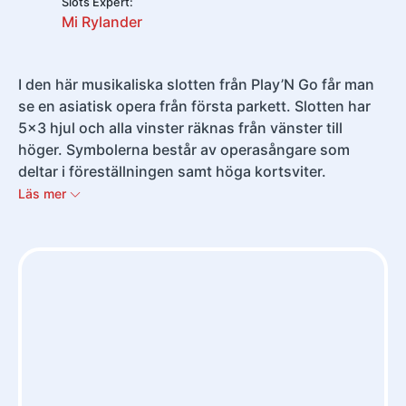
Slots Expert:
Mi Rylander
Pay by Mobile
Google Pay
Microgaming
Push Gaming
I den här musikaliska slotten från Play’N Go får man
se en asiatisk opera från första parkett. Slotten har
Apple Pay
PayPal
Quickspin
Just for the Win
5×3 hjul och alla vinster räknas från vänster till
höger. Symbolerna består av operasångare som
deltar i föreställningen samt höga kortsviter.
Swish
Zimpler
Foxium
Evolution Gaming
Läs mer
Paysafecard
Trustly
Revolut