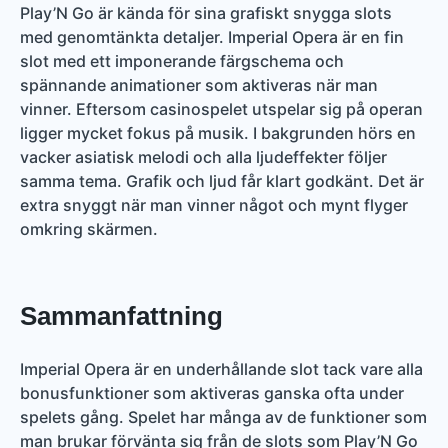
Play’N Go är kända för sina grafiskt snygga slots
med genomtänkta detaljer. Imperial Opera är en fin
slot med ett imponerande färgschema och
spännande animationer som aktiveras när man
vinner. Eftersom casinospelet utspelar sig på operan
ligger mycket fokus på musik. I bakgrunden hörs en
vacker asiatisk melodi och alla ljudeffekter följer
samma tema. Grafik och ljud får klart godkänt. Det är
extra snyggt när man vinner något och mynt flyger
omkring skärmen.
Sammanfattning
Imperial Opera är en underhållande slot tack vare alla
bonusfunktioner som aktiveras ganska ofta under
spelets gång. Spelet har många av de funktioner som
man brukar förvänta sig från de slots som Play’N Go