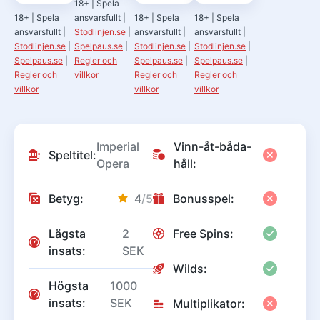
18+
|
Spela
18+
|
Spela
ansvarsfullt
|
18+
|
Spela
18+
|
Spela
ansvarsfullt
|
Stodlinjen.se
|
ansvarsfullt
|
ansvarsfullt
|
Stodlinjen.se
|
Spelpaus.se
|
Stodlinjen.se
|
Stodlinjen.se
|
Spelpaus.se
|
Regler och
Spelpaus.se
|
Spelpaus.se
|
Regler och
villkor
Regler och
Regler och
villkor
villkor
villkor
Imperial
Vinn-åt-båda-
Speltitel:
Opera
håll:
Betyg:
4
/5
Bonusspel:
Lägsta
2
Free Spins:
insats:
SEK
Wilds:
Högsta
1000
insats:
SEK
Multiplikator: