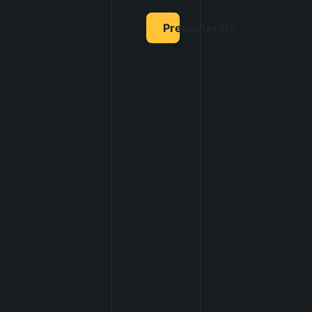
Prenumerera