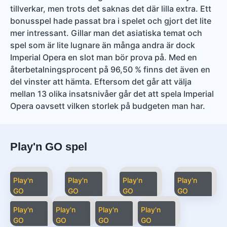
tillverkar, men trots det saknas det där lilla extra. Ett
bonusspel hade passat bra i spelet och gjort det lite
mer intressant. Gillar man det asiatiska temat och
spel som är lite lugnare än många andra är dock
Imperial Opera en slot man bör prova på. Med en
återbetalningsprocent på 96,50 % finns det även en
del vinster att hämta. Eftersom det går att välja
mellan 13 olika insatsnivåer går det att spela Imperial
Opera oavsett vilken storlek på budgeten man har.
Play'n GO spel
Play'n
Play'n
Play'n
Play'n
GO
GO
GO
GO
Play'n
Play'n
Play'n
Play'n
GO
GO
GO
GO