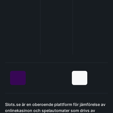
Slots.se är en oberoende plattform för jämförelse av
onlinekasinon och spelautomater som drivs av