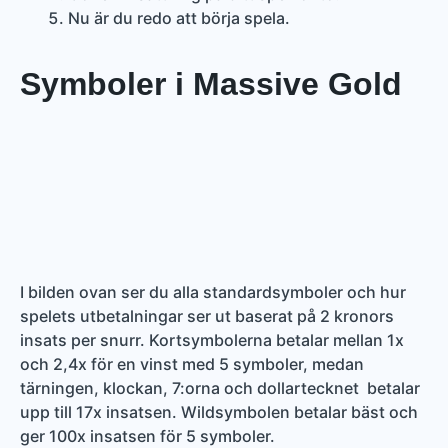
Nu är du redo att börja spela.
Symboler i Massive Gold
I bilden ovan ser du alla standardsymboler och hur
spelets utbetalningar ser ut baserat på 2 kronors
insats per snurr. Kortsymbolerna betalar mellan 1x
och 2,4x för en vinst med 5 symboler, medan
tärningen, klockan, 7:orna och dollartecknet betalar
upp till 17x insatsen. Wildsymbolen betalar bäst och
ger 100x insatsen för 5 symboler.