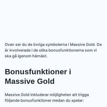
Ovan ser du de övriga symbolerna i Massive Gold. De
är involverade i de olika bonusfunktionerna som vi
ska gå igenom härnäst.
Bonusfunktioner i
Massive Gold
Massive Gold inkluderar möjligheten att trigga
följande bonusfunktioner medan du spelar: