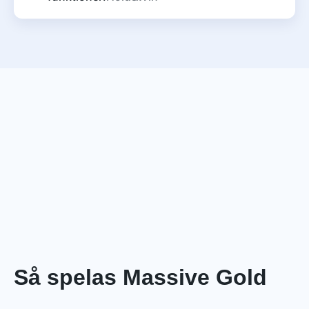
Så spelas Massive Gold