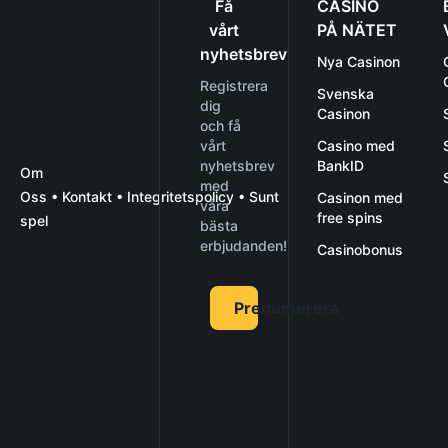
Få
CASINO
vårt
PÅ NÄTET
nyhetsbrev
Nya Casinon
Registrera
Svenska
dig
Casinon
och få
vårt
Casino med
nyhetsbrev
BankID
Om
med
Oss
• Kontakt
•
Integritetspolicy
•
Sunt
Casinon med
våra
free spins
spel
bästa
erbjudanden!
Casinobonus
Prenumerera