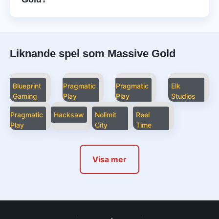
Ja, och det finns faktiskt fyra fasta jackpottar
som du har chans att vinna. Det är Mini, Midi,
Major och Mega som har 30x, 100x, 500x
Liknande spel som Massive Gold
respektive 5 000x insatsen i vinstsumma.
Blueprint
Pragmatic
Pragmatic
Elk
Gaming
Play
Play
Studios
Pragmatic
Hacksaw
Nolimit
Reel
Play
City
Time
Gaming
Visa mer