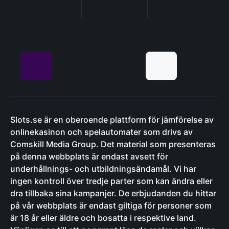
Slots.se är en oberoende plattform för jämförelse av
onlinekasinon och spelautomater som drivs av
Comskill Media Group. Det material som presenteras
på denna webbplats är endast avsett för
underhållnings- och utbildningsändamål. Vi har
ingen kontroll över tredje parter som kan ändra eller
dra tillbaka sina kampanjer. De erbjudanden du hittar
på vår webbplats är endast giltiga för personer som
är 18 år eller äldre och bosatta i respektive land.