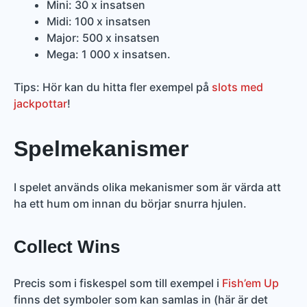
Mini: 30 x insatsen
Midi: 100 x insatsen
Major: 500 x insatsen
Mega: 1 000 x insatsen.
Tips: Hör kan du hitta fler exempel på
slots med
jackpottar
!
Spelmekanismer
I spelet används olika mekanismer som är värda att
ha ett hum om innan du börjar snurra hjulen.
Collect Wins
Precis som i fiskespel som till exempel i
Fish’em Up
finns det symboler som kan samlas in (här är det