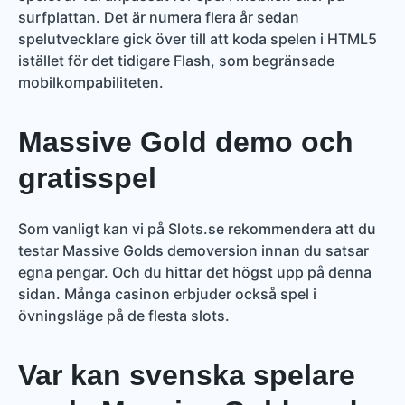
surfplattan. Det är numera flera år sedan
spelutvecklare gick över till att koda spelen i HTML5
istället för det tidigare Flash, som begränsade
mobilkompabiliteten.
Massive Gold demo och
gratisspel
Som vanligt kan vi på Slots.se rekommendera att du
testar Massive Golds demoversion innan du satsar
egna pengar. Och du hittar det högst upp på denna
sidan. Många casinon erbjuder också spel i
övningsläge på de flesta slots.
Var kan svenska spelare