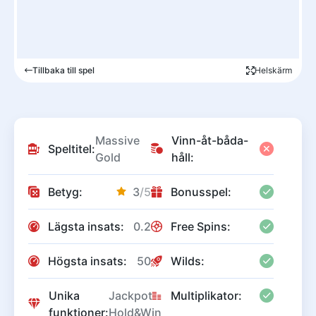
Tillbaka till spel
Helskärm
Massive
Vinn-åt-båda-
Speltitel:
Gold
håll:
Betyg:
3
/5
Bonusspel:
Lägsta insats:
0.2
Free Spins:
Högsta insats:
50
Wilds:
Unika
Jackpot
Multiplikator:
funktioner:
Hold&Win