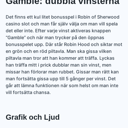
Gamble: dubbla vinsterna
Det finns ett kul litet bonusspel i Robin of Sherwood
casino slot och man får själv välja om man vill spela
det eller inte. Efter varje vinst aktiveras knappen
“Gamble” och när man trycker på den öppnas
bonusspelet upp. Där står Robin Hood och siktar mot
en grön och en röd piltavla. Man ska gissa vilken
piltavla man tror att han kommer att träffa. Lyckas
han träffa mitt i prick dubblar man sin vinst, men
missar han förlorar man rubbet. Gissar man rätt kan
man fortsätta gissa upp till 5 gånger per vinst. Det
går att lämna funktionen när som helst om man inte
vill fortsätta chansa.
Grafik och Ljud