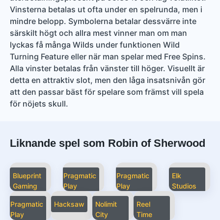
Vinsterna betalas ut ofta under en spelrunda, men i
mindre belopp. Symbolerna betalar dessvärre inte
särskilt högt och allra mest vinner man om man
lyckas få många Wilds under funktionen Wild
Turning Feature eller när man spelar med Free Spins.
Alla vinster betalas från vänster till höger. Visuellt är
detta en attraktiv slot, men den låga insatsnivån gör
att den passar bäst för spelare som främst vill spela
för nöjets skull.
Liknande spel som Robin of Sherwood
Blueprint
Pragmatic
Pragmatic
Elk
Gaming
Play
Play
Studios
Pragmatic
Hacksaw
Nolimit
Reel
Play
City
Time