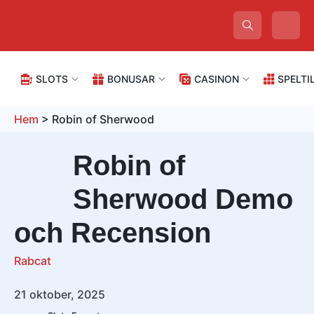
SLOTS
BONUSAR
CASINON
SPELTI
Gå
Hem
>
Robin of Sherwood
vidare
till
CASINON
Slots med jackpot
Free Spins
Casino ordlista
Slots med störst
Bonus Buy
Casino med BankID
Robin of
innehåll
vinstchans
Slots med högst RTP
Casino Välkomstbonusar
Hur spelar man slots?
Cashback
Casinon med Freja eID
Svenska Casinon
Pragmatic Play
Hacksaw
Sherwood Demo
Casinospel med låg
insats
Megaways
Casino bonus utan
Hur recenserar vi?
No Sticky Bonus
Pay n Play Casino
Nya Casinon
och Recension
insättning
Play’n GO
Netent
WowPot Jackpot slots
Vad är RNG?
Svensk licens
Casino utan konto
Rabcat
RTP Casino
BETALNINGSMETODER
21 oktober, 2025
Nolimit City
Thunderkick