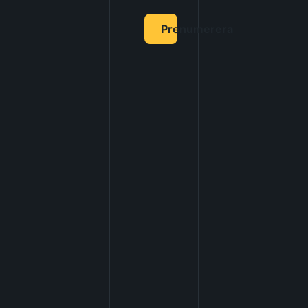
Prenumerera