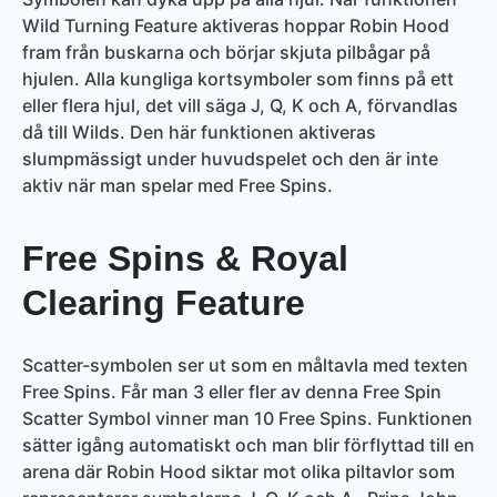
Wild Turning Feature aktiveras hoppar Robin Hood
fram från buskarna och börjar skjuta pilbågar på
hjulen. Alla kungliga kortsymboler som finns på ett
eller flera hjul, det vill säga J, Q, K och A, förvandlas
då till Wilds. Den här funktionen aktiveras
slumpmässigt under huvudspelet och den är inte
aktiv när man spelar med Free Spins.
Free Spins & Royal
Clearing Feature
Scatter-symbolen ser ut som en måltavla med texten
Free Spins. Får man 3 eller fler av denna Free Spin
Scatter Symbol vinner man 10 Free Spins. Funktionen
sätter igång automatiskt och man blir förflyttad till en
arena där Robin Hood siktar mot olika piltavlor som