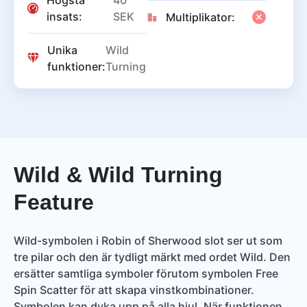
insats:
SEK
Multiplikator:
Unika
Wild
funktioner:
Turning
Wild & Wild Turning
Feature
Wild-symbolen i Robin of Sherwood slot ser ut som
tre pilar och den är tydligt märkt med ordet Wild. Den
ersätter samtliga symboler förutom symbolen Free
Spin Scatter för att skapa vinstkombinationer.
Symbolen kan dyka upp på alla hjul. När funktionen