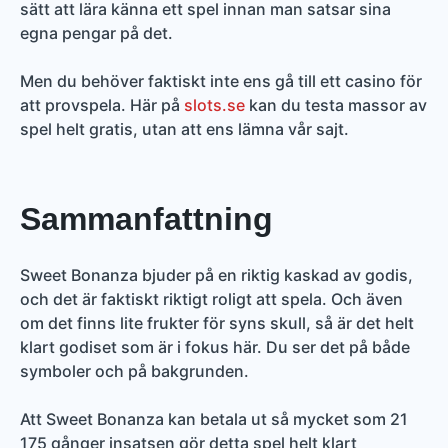
sätt att lära känna ett spel innan man satsar sina
egna pengar på det.
Men du behöver faktiskt inte ens gå till ett casino för
att provspela. Här på
slots.se
kan du testa massor av
spel helt gratis, utan att ens lämna vår sajt.
Sammanfattning
Sweet Bonanza bjuder på en riktig kaskad av godis,
och det är faktiskt riktigt roligt att spela. Och även
om det finns lite frukter för syns skull, så är det helt
klart godiset som är i fokus här. Du ser det på både
symboler och på bakgrunden.
Att Sweet Bonanza kan betala ut så mycket som 21
175 gånger insatsen gör detta spel helt klart