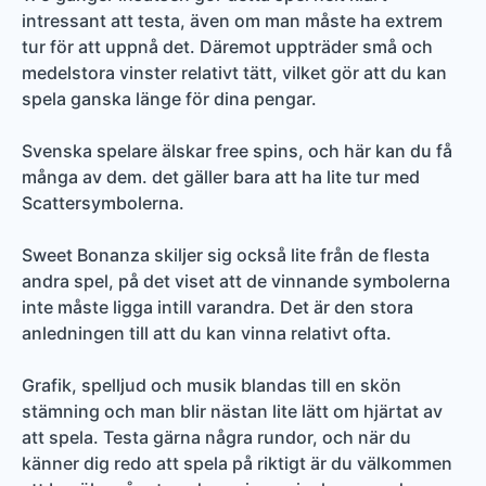
intressant att testa, även om man måste ha extrem
tur för att uppnå det. Däremot uppträder små och
medelstora vinster relativt tätt, vilket gör att du kan
spela ganska länge för dina pengar.
Svenska spelare älskar free spins, och här kan du få
många av dem. det gäller bara att ha lite tur med
Scattersymbolerna.
Sweet Bonanza skiljer sig också lite från de flesta
andra spel, på det viset att de vinnande symbolerna
inte måste ligga intill varandra. Det är den stora
anledningen till att du kan vinna relativt ofta.
Grafik, spelljud och musik blandas till en skön
stämning och man blir nästan lite lätt om hjärtat av
att spela. Testa gärna några rundor, och när du
känner dig redo att spela på riktigt är du välkommen