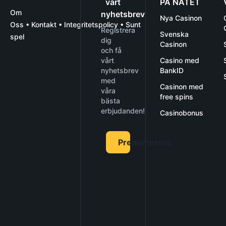
vårt
PÅ NÄTET
Om
nyhetsbrev
Nya Casinon
Oss
• Kontakt
•
Integritetspolicy
•
Sunt
Registrera
Svenska
spel
dig
Casinon
och få
vårt
Casino med
nyhetsbrev
BankID
med
Casinon med
våra
free spins
bästa
erbjudanden!
Casinobonus
Prenumerera