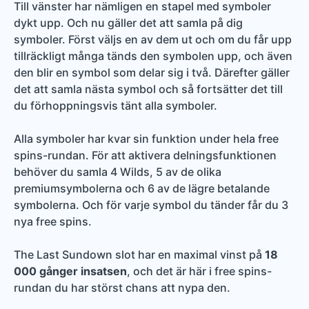
Till vänster har nämligen en stapel med symboler
dykt upp. Och nu gäller det att samla på dig
symboler. Först väljs en av dem ut och om du får upp
tillräckligt många tänds den symbolen upp, och även
den blir en symbol som delar sig i två. Därefter gäller
det att samla nästa symbol och så fortsätter det till
du förhoppningsvis tänt alla symboler.
Alla symboler har kvar sin funktion under hela free
spins-rundan. För att aktivera delningsfunktionen
behöver du samla 4 Wilds, 5 av de olika
premiumsymbolerna och 6 av de lägre betalande
symbolerna. Och för varje symbol du tänder får du 3
nya free spins.
The Last Sundown slot har en maximal vinst på
18
000 gånger insatsen
, och det är här i free spins-
rundan du har störst chans att nypa den.