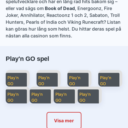
spelutvecklare och har en lång rad hits bakom sig –
eller vad sägs om
Book of Dead
, Energoonz, Fire
Joker, Annihilator, Reactoonz 1 och 2, Sabaton, Troll
Hunters, Pearls of India och Viking Runecraft? Listan
kan göras hur lång som helst. Du hittar deras spel på
nästan alla casinon som finns.
Play'n GO spel
Play'n
Play'n
Play'n
Play'n
GO
GO
GO
GO
Play'n
Play'n
Play'n
Play'n
GO
GO
GO
GO
Visa mer