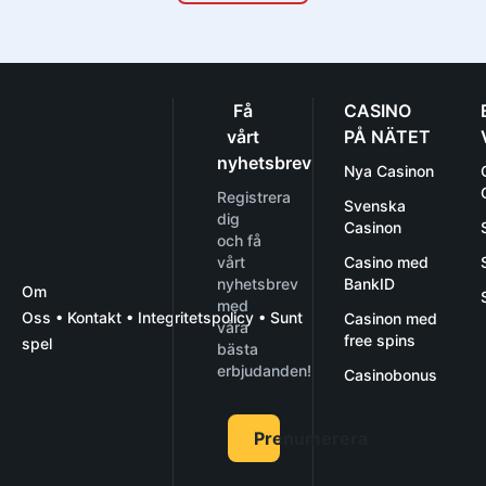
Få
CASINO
vårt
PÅ NÄTET
nyhetsbrev
Nya Casinon
Registrera
Svenska
dig
Casinon
och få
vårt
Casino med
nyhetsbrev
BankID
Om
med
Oss
• Kontakt
•
Integritetspolicy
•
Sunt
Casinon med
våra
free spins
spel
bästa
erbjudanden!
Casinobonus
Prenumerera