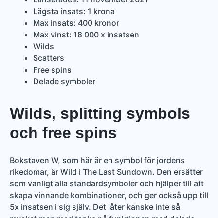
Lägsta insats: 1 krona
Max insats: 400 kronor
Max vinst: 18 000 x insatsen
Wilds
Scatters
Free spins
Delade symboler
Wilds, splitting symbols
och free spins
Bokstaven W, som här är en symbol för jordens
rikedomar, är Wild i The Last Sundown. Den ersätter
som vanligt alla standardsymboler och hjälper till att
skapa vinnande kombinationer, och ger också upp till
5x insatsen i sig själv. Det låter kanske inte så