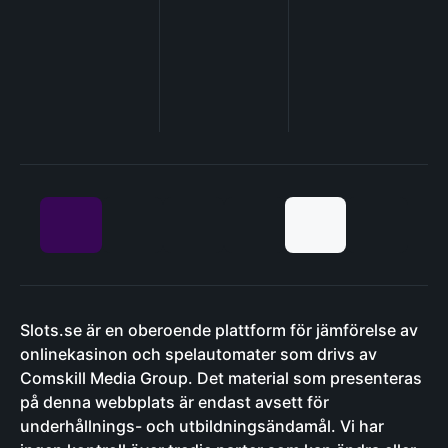
Slots.se är en oberoende plattform för jämförelse av
onlinekasinon och spelautomater som drivs av
Comskill Media Group. Det material som presenteras
på denna webbplats är endast avsett för
underhållnings- och utbildningsändamål. Vi har