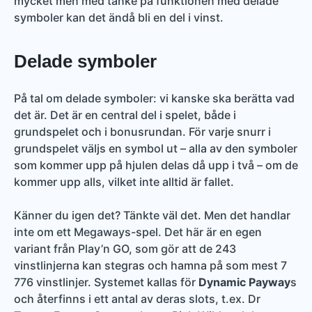
mycket men med tanke på funktionen med delade
symboler kan det ändå bli en del i vinst.
Delade symboler
På tal om delade symboler: vi kanske ska berätta vad
det är. Det är en central del i spelet, både i
grundspelet och i bonusrundan. För varje snurr i
grundspelet väljs en symbol ut – alla av den symboler
som kommer upp på hjulen delas då upp i två – om de
kommer upp alls, vilket inte alltid är fallet.
Känner du igen det? Tänkte väl det. Men det handlar
inte om ett Megaways-spel. Det här är en egen
variant från Play’n GO, som gör att de 243
vinstlinjerna kan stegras och hamna på som mest 7
776 vinstlinjer. Systemet kallas för
Dynamic Payway
s
och återfinns i ett antal av deras slots, t.ex. Dr